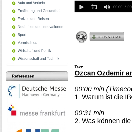
0
Auto und Verkehr
seconds
00:00
00
Ernährung und Gesundheit
of
0
Freizeit und Reisen
seconds
Neuheiten und Innovationen
Sport
Vermischtes
Wirtschaft und Politik
Wissenschaft und Technik
Text:
Özcan Özdemir an
Referenzen
00:00 min (Timeco
1. Warum ist die I
00:31 min
2. Was können die