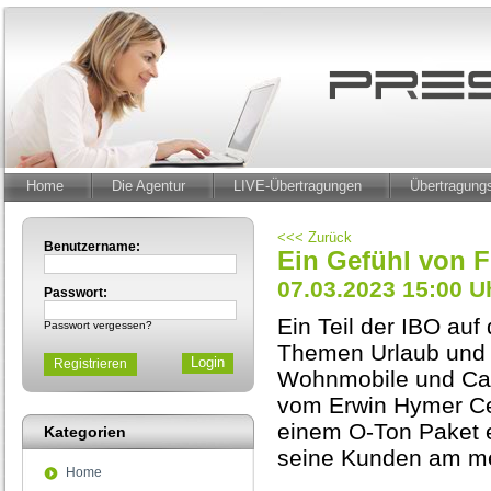
Home
Die Agentur
LIVE-Übertragungen
Übertragun
<<< Zurück
Benutzername:
Ein Gefühl von F
07.03.2023 15:00 U
Passwort:
Ein Teil der IBO auf
Passwort vergessen?
Themen Urlaub und R
Registrieren
Wohnmobile und Cam
vom Erwin Hymer Cent
einem O-Ton Paket e
Kategorien
seine Kunden am m
Home