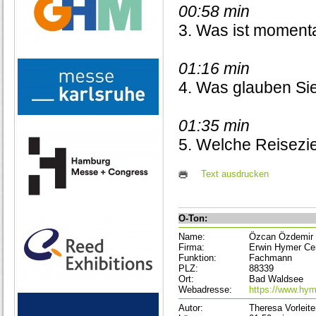
00:58 min
3. Was ist moment
01:16 min
4. Was glauben S
01:35 min
5. Welche Reisezi
Text ausdrucken
O-Ton:
Name:
Özcan Özdemir
Firma:
Erwin Hymer Ce
Funktion:
Fachmann
PLZ:
88339
Ort:
Bad Waldsee
Webadresse:
https://www.hym
Autor:
Theresa Vorleite