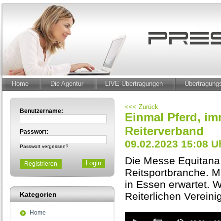
Home
Die Agentur
LIVE-Übertragungen
Übertragun
<<< Zurück
Benutzername:
Einmal Pferd, im
Reiterverband
Passwort:
09.02.2023 15:08 U
Passwort vergessen?
Die Messe Equitana i
Registrieren
Reitsportbranche. M
in Essen erwartet. 
Kategorien
Reiterlichen Verein
Home
0