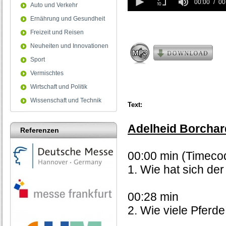
seconds
00:00
00
Auto und Verkehr
of
0
Ernährung und Gesundheit
seconds
Freizeit und Reisen
Neuheiten und Innovationen
Sport
Vermischtes
Wirtschaft und Politik
Wissenschaft und Technik
Text:
Adelheid Borchard
Referenzen
00:00 min (Timeco
1. Wie hat sich der
00:28 min
2. Wie viele Pferde