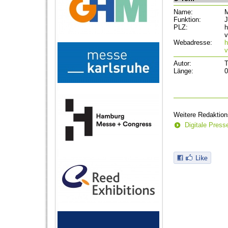
Name:
M
Funktion:
J
PLZ:
h
v
Webadresse:
h
v
Autor:
T
Länge:
0
Weitere Redaktion
Digitale Pres