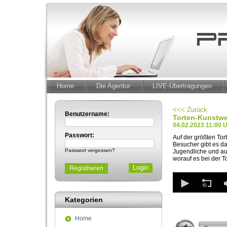
Home
Die Agentur
LIVE-Übertragungen
<<< Zurück
Benutzername:
Torten-Kunstw
04.02.2023 11:00 
Passwort:
Auf der größten To
Besucher gibt es da
Passwort vergessen?
Jugendliche und auc
worauf es bei der 
Registrieren
0
seconds
of
Kategorien
2
minutes,
13
Home
seconds
Volum