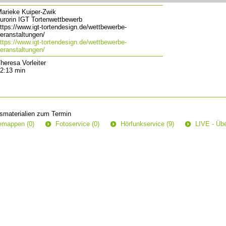
arieke Kuiper-Zwik
urorin IGT Tortenwettbewerb
ttps://www.igt-tortendesign.de/wettbewerbe-
eranstaltungen/
ttps://www.igt-tortendesign.de/wettbewerbe-
eranstaltungen/
heresa Vorleiter
2:13 min
smaterialien zum Termin
semappen (0)
Fotoservice (0)
Hörfunkservice (9)
LIVE - Übe