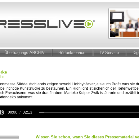
Übertragungs-ARCHIV
Hörfunkservice
TV-Service
Dig
erke
Uhr
rtenmesse Süddeutschlands zeigen sowohl Hobbybäcker, als auch Profis was sie dr
bei richtige Kunststücke zu bestaunen. Ein Highlight ist sicherlich der Tortenwettb
h Erwachsene, was sie drauf haben. Marieke Kuiper-Zwik ist Jurorin und erzählt 
Tortendeko ankommt.
00:00
02:13
e
Wissen Sie schon, wann Sie dieses Pressematerial ve