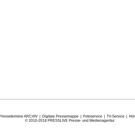
Pressetermine ARCHIV
|
Digitale Pressemappe
|
Fotoservice
|
TV-Service
|
Hör
© 2010-2018 PRESSLIVE Presse- und Medienagentur