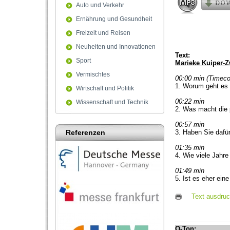
90%
Auto und Verkehr
Ernährung und Gesundheit
Freizeit und Reisen
Neuheiten und Innovationen
Text:
Sport
Marieke Kuiper-Z
Vermischtes
00:00 min (Timec
1. Worum geht es
Wirtschaft und Politik
00:22 min
Wissenschaft und Technik
2. Was macht die 
00:57 min
Referenzen
3. Haben Sie dafür
01:35 min
4. Wie viele Jahr
01:49 min
5. Ist es eher ein
Text ausdru
O-Ton: