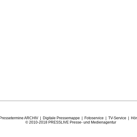
Pressetermine ARCHIV
|
Digitale Pressemappe
|
Fotoservice
|
TV-Service
|
Hör
© 2010-2018 PRESSLIVE Presse- und Medienagentur