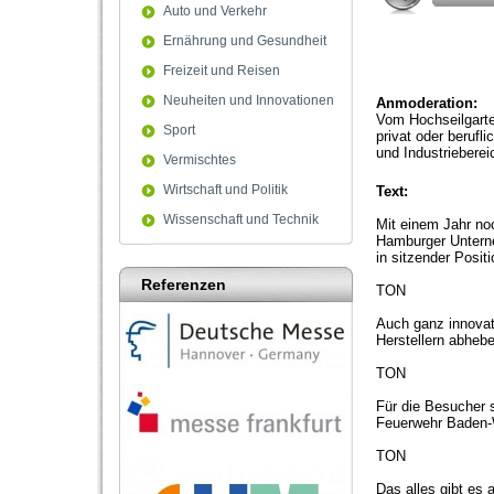
Auto und Verkehr
Ernährung und Gesundheit
Freizeit und Reisen
Neuheiten und Innovationen
Anmoderation:
Vom Hochseilgarte
Sport
privat oder berufl
und Industrieberei
Vermischtes
Wirtschaft und Politik
Text:
Wissenschaft und Technik
Mit einem Jahr noc
Hamburger Unterne
in sitzender Posi
Referenzen
TON
Auch ganz innovat
Herstellern abheb
TON
Für die Besucher s
Feuerwehr Baden-Wü
TON
Das alles gibt es 