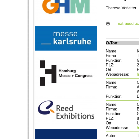
Theresa Vorleiter.
Text ausdru
O-Ton:
Name:
K
Firma:
T
Funktion:
G
PLZ:
2
Ort:
Webadresse:
h
Name:
O
Firma:
A
W
Funktion:
E
Name:
C
Firma:
B
Funktion:
G
PLZ:
8
Ort:
Webadresse:
h
Autor:
T