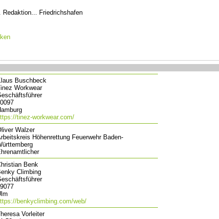
.. Redaktion... Friedrichshafen
cken
laus Buschbeck
inez Workwear
eschäftsführer
0097
Hamburg
ttps://tinez-workwear.com/
liver Walzer
rbeitskreis Höhenrettung Feuerwehr Baden-
ürttemberg
hrenamtlicher
hristian Benk
enky Climbing
eschäftsführer
9077
Ulm
ttps://benkyclimbing.com/web/
heresa Vorleiter