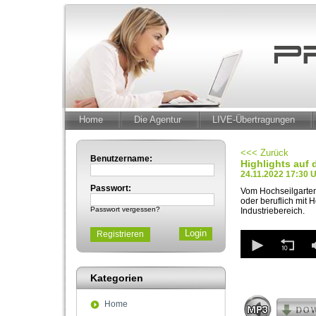
Home
Die Agentur
LIVE-Übertragungen
<<< Zurück
Benutzername:
Highlights auf d
24.11.2022 17:30 
Passwort:
Vom Hochseilgarten 
oder beruflich mit 
Passwort vergessen?
Industriebereich.
0
Registrieren
seconds
of
1
Kategorien
minute,
53
seconds
Volum
Home
90%