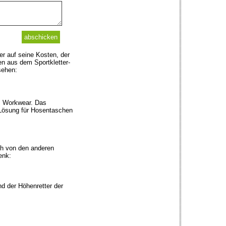
er auf seine Kosten, der
nen aus dem Sportkletter-
esehen:
ez Workwear. Das
 Lösung für Hosentaschen
ch von den anderen
enk:
nd der Höhenretter der