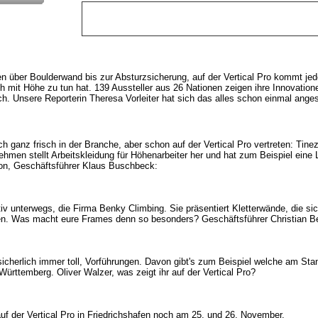
n über Boulderwand bis zur Absturzsicherung, auf der Vertical Pro kommt jed
ich mit Höhe zu tun hat. 139 Aussteller aus 26 Nationen zeigen ihre Innovatio
ch. Unsere Reporterin Theresa Vorleiter hat sich das alles schon einmal ang
h ganz frisch in der Branche, aber schon auf der Vertical Pro vertreten: Tin
hmen stellt Arbeitskleidung für Höhenarbeiter her und hat zum Beispiel eine
tion, Geschäftsführer Klaus Buschbeck:
iv unterwegs, die Firma Benky Climbing. Sie präsentiert Kletterwände, die si
en. Was macht eure Frames denn so besonders? Geschäftsführer Christian B
icherlich immer toll, Vorführungen. Davon gibt's zum Beispiel welche am Sta
rttemberg. Oliver Walzer, was zeigt ihr auf der Vertical Pro?
auf der Vertical Pro in Friedrichshafen noch am 25. und 26. November.