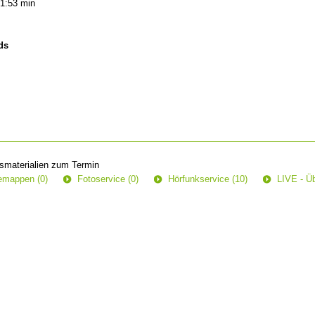
1:53 min
ds
smaterialien zum Termin
semappen (0)
Fotoservice (0)
Hörfunkservice (10)
LIVE - Üb