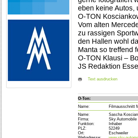
eben keine Autos, 
O-TON Kosciankow
Vom alten Mercedes
zu rassigen Sport
den Hallen wohl da
Manta so treffend f
O-TON Klausi – B
JS Redaktion Ess
Text ausdrucken
O-Ton:
Name:
Filmausschnitt
Name:
Sascha Koscia
Firma:
Sky Automobile
Funktion:
Inhaber
PLZ:
52249
Ort:
Eschweiler
Webadresse:
www.sky-automo