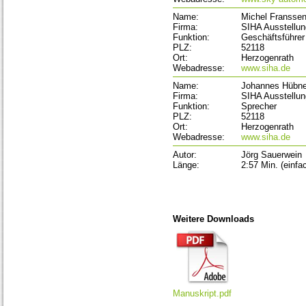
Name:
Michel Fransse
Firma:
SIHA Ausstellu
Funktion:
Geschäftsführer
PLZ:
52118
Ort:
Herzogenrath
Webadresse:
www.siha.de
Name:
Johannes Hübne
Firma:
SIHA Ausstellu
Funktion:
Sprecher
PLZ:
52118
Ort:
Herzogenrath
Webadresse:
www.siha.de
Autor:
Jörg Sauerwein
Länge:
2:57 Min. (einfa
Weitere Downloads
Manuskript.pdf