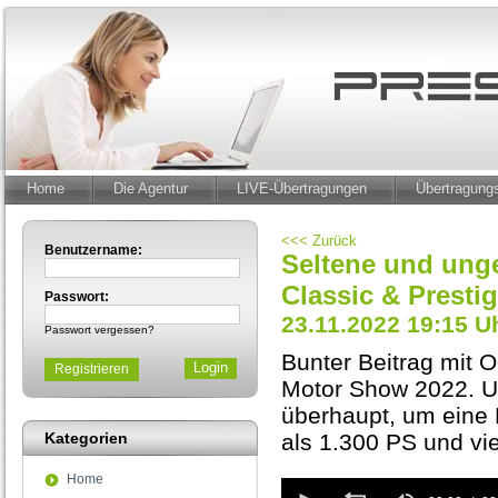
Home
Die Agentur
LIVE-Übertragungen
Übertragun
<<< Zurück
Benutzername:
Seltene und ung
Classic & Presti
Passwort:
23.11.2022 19:15 U
Passwort vergessen?
Bunter Beitrag mit 
Registrieren
Motor Show 2022. U
überhaupt, um eine
Kategorien
als 1.300 PS und vie
Home
0