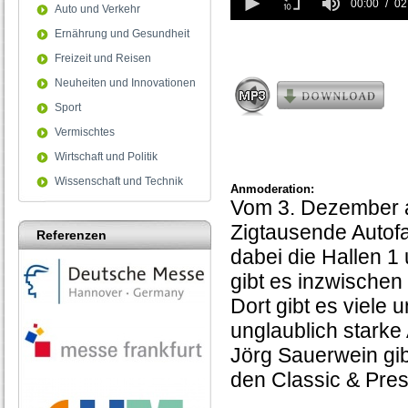
seconds
00:00
02
Auto und Verkehr
of
2
Ernährung und Gesundheit
minutes,
Freizeit und Reisen
58
seconds
Neuheiten und Innovationen
Sport
Vermischtes
Wirtschaft und Politik
Wissenschaft und Technik
Anmoderation:
Vom 3. Dezember a
Zigtausende Autofa
Referenzen
dabei die Hallen 1
gibt es inzwischen
Dort gibt es viele
unglaublich starke
Jörg Sauerwein gi
den Classic & Pres