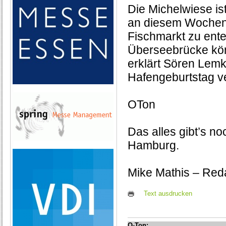
Die Michelwiese ist
an diesem Wochene
Fischmarkt zu ente
Überseebrücke kö
erklärt Sören Lemk
Hafengeburtstag ver
OTon
Das alles gibt’s n
Hamburg.
Mike Mathis – Red
Text ausdrucken
O-Ton: