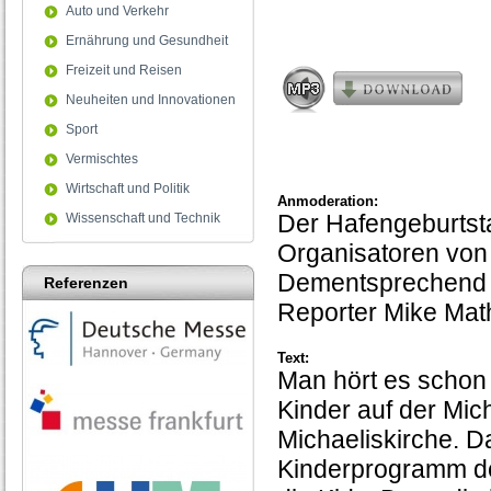
Auto und Verkehr
2
minutes,
Ernährung und Gesundheit
32
seconds
Freizeit und Reisen
Neuheiten und Innovationen
Sport
Vermischtes
Wirtschaft und Politik
Anmoderation:
Der Hafengeburtsta
Wissenschaft und Technik
Organisatoren von
Dementsprechend gi
Referenzen
Reporter Mike Math
Text:
Man hört es schon
Kinder auf der Mich
Michaeliskirche. 
Kinderprogramm des