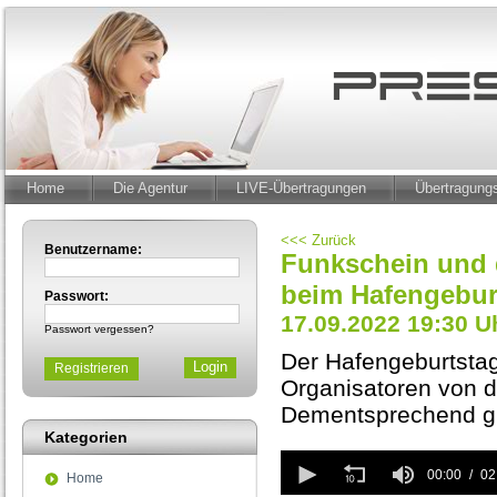
Home
Die Agentur
LIVE-Übertragungen
Übertragun
<<< Zurück
Benutzername:
Funkschein und 
beim Hafengebur
Passwort:
17.09.2022 19:30 U
Passwort vergessen?
Der Hafengeburtstag
Registrieren
Organisatoren von d
Dementsprechend gib
Kategorien
0
seconds
00:00
02
Home
of