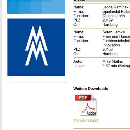
Name:
Leona Kaminski
Firma:
Spielmobil Falke
Funktion:
Organisatorin
PLZ:
20459
Ort:
Hamburg
Name:
Sören Lemke
Firma:
Freie und Hans
Funktion:
Fachbereichsleit
Innovation
PLZ:
20459
Ort:
Hamburg
Autor:
Mike Mathis
Länge:
2:32 min (Beitra
Weitere Downloads
Manuskript.pdf