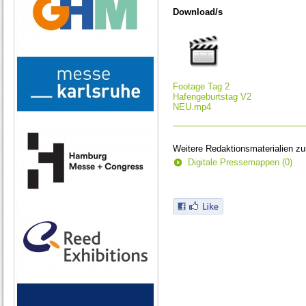
of
Download/s
0
seconds
Footage Tag 2
Hafengeburtstag V2
NEU.mp4
Weitere Redaktionsmaterialien z
Digitale Pressemappen (0)