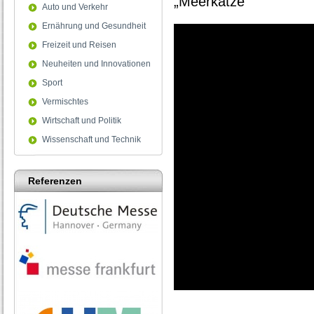
„Meerkatze“
Auto und Verkehr
Ernährung und Gesundheit
Freizeit und Reisen
Neuheiten und Innovationen
Sport
Vermischtes
Wirtschaft und Politik
Wissenschaft und Technik
Referenzen
0
seconds