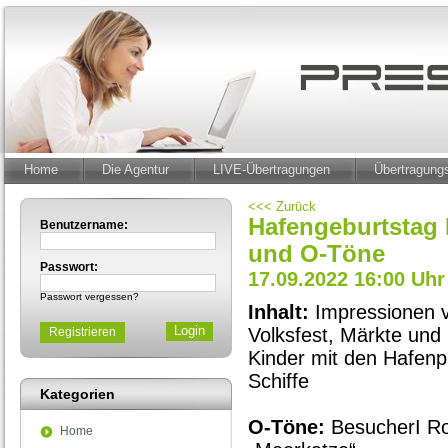
Home
Die Agentur
LIVE-Übertragungen
Übertragun
<<< Zurück
Hafengeburtstag 
Benutzername:
und O-Töne
Passwort:
17.09.2022 16:00 Uhr
Passwort vergessen?
Inhalt:
Impressionen v
Volksfest, Märkte und 
Registrieren
Kinder mit den Hafenpi
Schiffe
Kategorien
O-Töne:
BesucherI Ro
Home