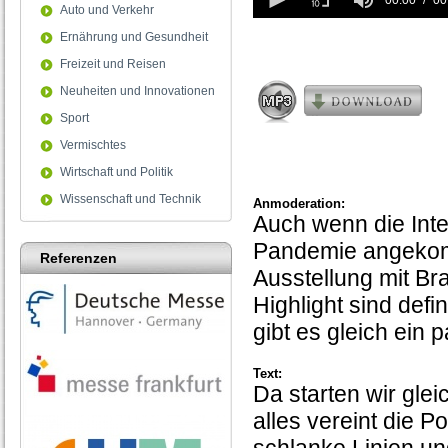
seconds
00:00
00
Auto und Verkehr
of
0
Ernährung und Gesundheit
seconds
Freizeit und Reisen
Neuheiten und Innovationen
Sport
Vermischtes
Wirtschaft und Politik
Wissenschaft und Technik
Anmoderation:
Auch wenn die Inte
Pandemie angekomme
Referenzen
Ausstellung mit B
Highlight sind defi
gibt es gleich ein 
Text:
Da starten wir glei
alles vereint die P