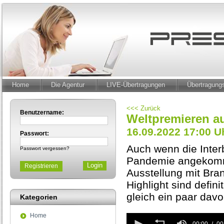
Home
Die Agentur
LIVE-Übertragungen
Übertragun
<<< Zurück
Benutzername:
Weltpremieren au
16.09.2022 17:00 U
Passwort:
Auch wenn die Inter
Passwort vergessen?
Pandemie angekommen
Registrieren
Ausstellung mit Bra
Highlight sind defin
gleich ein paar davo
Kategorien
Home
0