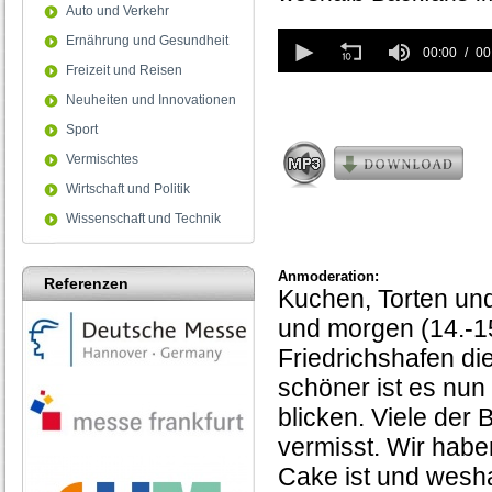
Auto und Verkehr
0
Ernährung und Gesundheit
seconds
00:00
00
of
Freizeit und Reisen
0
Neuheiten und Innovationen
seconds
Sport
Vermischtes
Wirtschaft und Politik
Wissenschaft und Technik
Anmoderation:
Referenzen
Kuchen, Torten un
und morgen (14.-1
Friedrichshafen di
schöner ist es nun 
blicken. Viele der 
vermisst. Wir hab
Cake ist und wesh