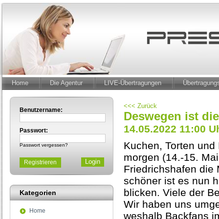
Home
Die Agentur
LIVE-Übertragungen
Übertragun
<<< Zurück
Benutzername:
Deswegen ist die
14.05.2022 11:00 U
Passwort:
Kuchen, Torten und 
Passwort vergessen?
morgen (14.-15. Mai
Registrieren
Friedrichshafen die
schöner ist es nun h
blicken. Viele der B
Kategorien
Wir haben uns umge
Home
weshalb Backfans i