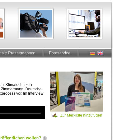
itale Pressemappen
Fotoservice
en. Klimatechniken
Lea Zimmermann, Deutsche
exprocess vor. Im Interview
Zur Merkliste hinzufügen
röffentlichen wollen?