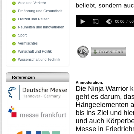
Auto und Verkehr
beliebt, sondern au
Ernährung und Gesundheit
0
Freizeit und Reisen
seconds
00:00
00
of
Neuheiten und Innovationen
0
Sport
seconds
Vermischtes
Wirtschaft und Politik
Wissenschaft und Technik
Referenzen
Anmoderation:
Die Ninja Warrior
geht es darum, das
Hängeelementen ab
bis ins Ziel und hi
und auch Körperbeh
Messe in Friedrichs