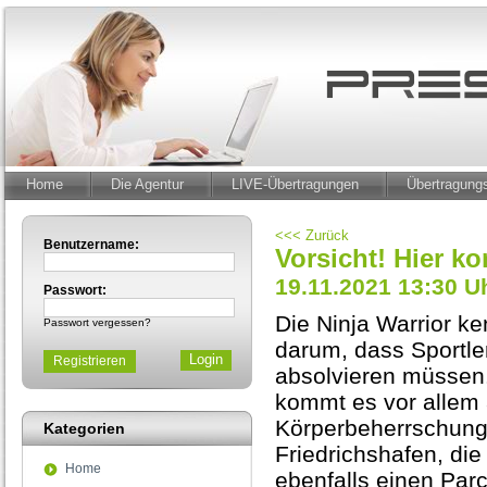
Home
Die Agentur
LIVE-Übertragungen
Übertragun
<<< Zurück
Benutzername:
Vorsicht! Hier k
19.11.2021 13:30 U
Passwort:
Die Ninja Warrior k
Passwort vergessen?
darum, dass Sportle
Registrieren
absolvieren müssen. 
kommt es vor allem 
Körperbeherrschung 
Kategorien
Friedrichshafen, die 
Home
ebenfalls einen Parc