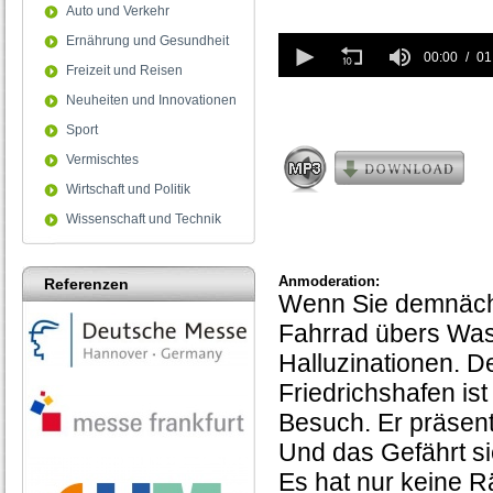
Auto und Verkehr
0
Ernährung und Gesundheit
seconds
00:00
01
Freizeit und Reisen
of
1
Neuheiten und Innovationen
minute,
42
Sport
seconds
Vermischtes
Wirtschaft und Politik
Wissenschaft und Technik
Anmoderation:
Referenzen
Wenn Sie demnäch
Fahrrad übers Was
Halluzinationen. De
Friedrichshafen i
Besuch. Er präsent
Und das Gefährt sie
Es hat nur keine R