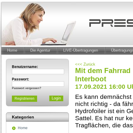
Home
Die Agentur
LIVE-Übertragungen
Übertragun
<<< Zurück
Benutzername:
Mit dem Fahrrad 
Interboot
Passwort:
17.09.2021 16:00 U
Passwort vergessen?
Es kann demnächst t
Registrieren
nicht richtig - da f
Hydrofoiler ist ein 
Kategorien
Sattel. Es hat nur k
Tragflächen, die das
Home