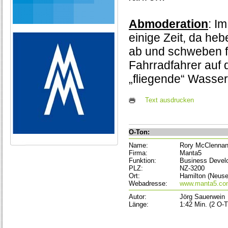
Abmoderation
: I
einige Zeit, da he
ab und schweben fa
Fahrradfahrer auf
„fliegende“ Wasser
Text ausdrucken
O-Ton:
Name:
Rory McClenna
Firma:
Manta5
Funktion:
Business Devel
PLZ:
NZ-3200
Ort:
Hamilton (Neuse
Webadresse:
www.manta5.co
Autor:
Jörg Sauerwein
Länge:
1:42 Min. (2 O-T