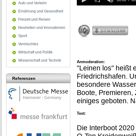
seconds
00:00
00
Auto und Verkehr
of
0
Ernährung und Gesundheit
seconds
Freizeit und Reisen
Neuheiten und Innovationen
Sport
Vermischtes
Wirtschaft und Politik
Wissenschaft und Technik
Anmoderation:
"Leinen los" heißt 
Friedrichshafen. Un
Referenzen
besondere Wassers
Boote, Premieren,
einiges geboten. Na
Text:
Die Interboot 2020 