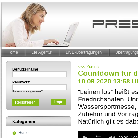
Home
Die Agentur
LIVE-Übertragungen
Übertragun
<<< Zurück
Benutzername:
Countdown für di
10.09.2020 13:58 U
Passwort:
"Leinen los" heißt e
Passwort vergessen?
Friedrichshafen. Und
Registrieren
Wassersportmesse, 
Zubehör und Vorträ
Natürlich gilt es da
Kategorien
Home
0