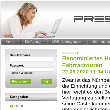
Home
Die Agentur
LIVE-Übertragungen
Übertragun
<<< Zurück
Benutzername:
Renommiertes Hot
Fahrradtouren
Passwort:
22.06.2020 11:04 U
Passwort vergessen?
Zwar ist das Nürnber
Registrieren
die Einrichtung und
hier reicht es den B
Kategorien
Verfügung zu stelle
seine Gäste kümmern
Home
unterschiedlichsten