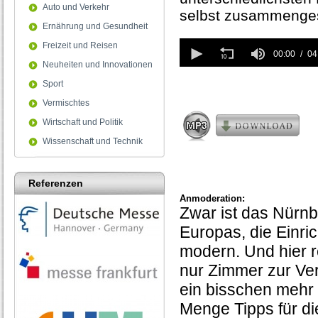
Auto und Verkehr
selbst zusammenges
Ernährung und Gesundheit
0
Freizeit und Reisen
seconds
00:00
04
Neuheiten und Innovationen
of
4
Sport
minutes,
2
Vermischtes
seconds
Wirtschaft und Politik
Wissenschaft und Technik
Referenzen
Anmoderation:
Zwar ist das Nürnb
Europas, die Einri
modern. Und hier r
nur Zimmer zur Ve
ein bisschen mehr
Menge Tipps für di