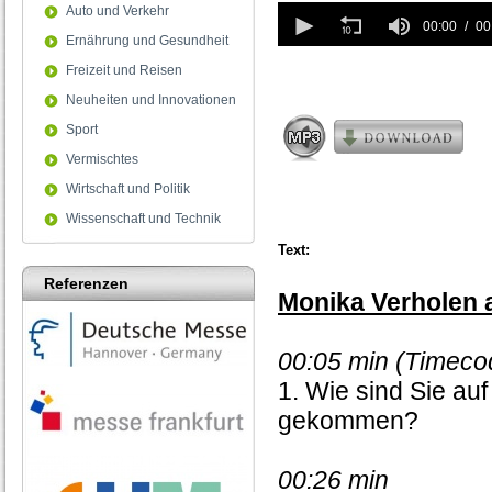
0
Auto und Verkehr
seconds
00:00
00
Ernährung und Gesundheit
of
0
Freizeit und Reisen
seconds
Neuheiten und Innovationen
Sport
Vermischtes
Wirtschaft und Politik
Wissenschaft und Technik
Text:
Referenzen
Monika Verholen a
00:05 min (Timeco
1. Wie sind Sie auf
gekommen?
00:26 min