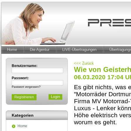
Home
Die Agentur
LIVE-Übertragungen
Übertragun
<<< Zurück
Benutzername:
Wie von Geisterh
06.03.2020 17:04 U
Passwort:
Es gibt nichts, was e
Passwort vergessen?
"Motorräder Dortmund
Registrieren
Firma MV Motorrad-T
Luxus - Lenker könn
Höhe elektrisch vers
Kategorien
worum es geht.
Home