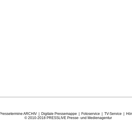
Pressetermine ARCHIV
|
Digitale Pressemappe
|
Fotoservice
|
TV-Service
|
Hör
© 2010-2018 PRESSLIVE Presse- und Medienagentur