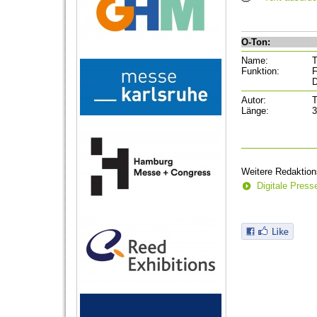
O-Ton:
Name:
Funktion:
F
D
Autor:
T
Länge:
3
Weitere Redaktion
Digitale Pres