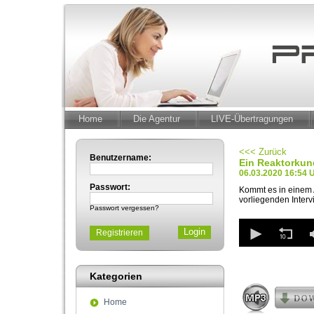
Home
Die Agentur
LIVE-Übertragungen
<<< Zurück
Benutzername:
Ein Reaktorkund
06.03.2020 16:54 
Passwort:
Kommt es in einem A
vorliegenden Inter
Passwort vergessen?
0
Registrieren
seconds
of
3
minutes,
Kategorien
40
seconds
Volum
90%
Home