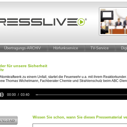
Übertragungs-ARCHIV
Hörfunkservice
TV-Service
Dig
er für unsere Sicherheit
Uhr
tomkraftwerk zu einem Unfall, startet die Feuerwehr u.a. mit ihrem Reaktorkunder. 
view Thomas Wichelmann, Fachberater Chemie und Strahlenschutz beim ABC-Dien
00:00
03:40
e
Wissen Sie schon, wann Sie dieses Pressematerial ve