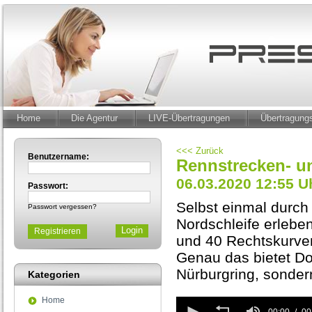
Home
Die Agentur
LIVE-Übertragungen
Übertragun
<<< Zurück
Benutzername:
Rennstrecken- u
06.03.2020 12:55 U
Passwort:
Selbst einmal durch
Passwort vergessen?
Nordschleife erleben
Registrieren
und 40 Rechtskurven
Genau das bietet Do
Nürburgring, sonder
Kategorien
Home
0