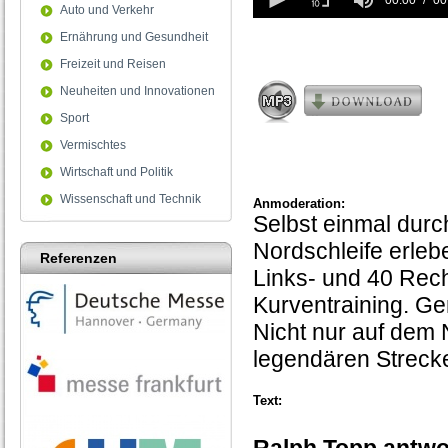
seconds
00:00
00
Auto und Verkehr
of
0
Ernährung und Gesundheit
seconds
Freizeit und Reisen
Neuheiten und Innovationen
Sport
Vermischtes
Wirtschaft und Politik
Wissenschaft und Technik
Anmoderation:
Selbst einmal durc
Nordschleife erleb
Referenzen
Links- und 40 Rech
Kurventraining. Ge
Nicht nur auf dem
legendären Streck
Text: