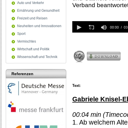
Auto und Verkehr
Verband beantwortet
Ernährung und Gesundheit
Freizeit und Reisen
0
Neuheiten und Innovationen
seconds
00:00
03
of
Sport
3
minutes,
Vermischtes
38
Wirtschaft und Politik
seconds
Wissenschaft und Technik
Referenzen
Text:
Gabriele Knisel-E
00:04 min (Timeco
1. Ab welchem Alt