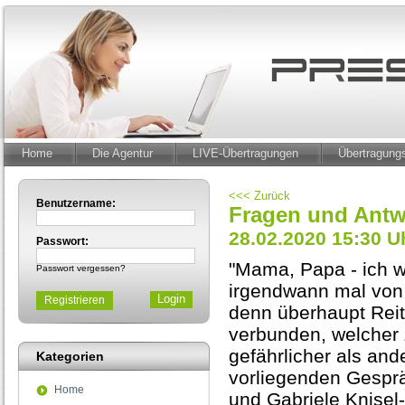
Home
Die Agentur
LIVE-Übertragungen
Übertragun
<<< Zurück
Benutzername:
Fragen und Antw
28.02.2020 15:30 U
Passwort:
"Mama, Papa - ich wil
Passwort vergessen?
irgendwann mal von 
Registrieren
denn überhaupt Reit
verbunden, welcher Z
gefährlicher als an
Kategorien
vorliegenden Gesprä
Home
und Gabriele Knise