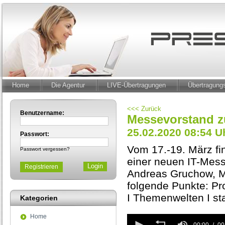
Home
Die Agentur
LIVE-Übertragungen
Übertragun
<<< Zurück
Benutzername:
Messevorstand 
25.02.2020 08:54 U
Passwort:
Vom 17.-19. März f
Passwort vergessen?
einer neuen IT-Messe
Registrieren
Andreas Gruchow, M
folgende Punkte: Prof
I Themenwelten I st
Kategorien
Home
0