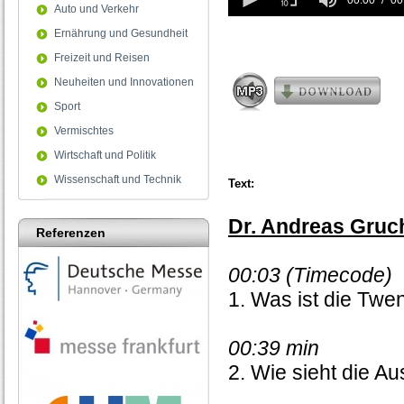
seconds
00:00
00
Auto und Verkehr
of
0
Ernährung und Gesundheit
seconds
Freizeit und Reisen
Neuheiten und Innovationen
Sport
Vermischtes
Wirtschaft und Politik
Wissenschaft und Technik
Text:
Dr. Andreas Gruc
Referenzen
00:03 (Timecode)
1. Was ist die Twe
00:39 min
2. Wie sieht die Au