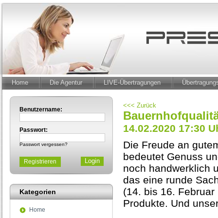
Home
Die Agentur
LIVE-Übertragungen
Übertragun
<<< Zurück
Benutzername:
Bauernhofqualität
14.02.2020 17:30 U
Passwort:
Die Freude an gute
Passwort vergessen?
bedeutet Genuss un
Registrieren
noch handwerklich un
das eine runde Sach
(14. bis 16. Februar
Kategorien
Produkte. Und unser
Home