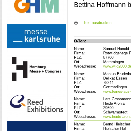
Bettina Hoffmann be
Text ausdrucken
O-Ton:
Name:
Samuel Honold
Firma:
Rotwildgehege 
PLZ:
87700
Ort:
Memmingen
Webadresse:
www.wild2000.d
Name:
Markus Bruderho
Firma:
Delikat Essen
PLZ:
78244
Ort:
Gottmadingen
Webadresse:
www.feines-aus
Name:
Lars Grossman
Firma:
Heide Aronia
PLZ:
29690
Ort:
Schwarmstedt
Webadresse:
www.heide-aroni
Name:
Bernd Hielscher
Firma:
Hielscher Hof