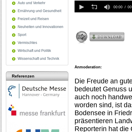
0
Auto und Verkehr
seconds
00:00
00
Ernährung und Gesundheit
of
0
Freizeit und Reisen
seconds
Neuheiten und Innovationen
Sport
Vermischtes
Wirtschaft und Politik
Wissenschaft und Technik
Anmoderation:
Referenzen
Die Freude an gut
bedeutet Genuss u
auch noch handwerk
worden sind, ist d
Bodensee in Friedr
präsentieren Landw
Reporterin hat die