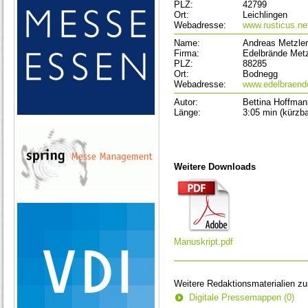
PLZ:
42799
Ort:
Leichlingen
Webadresse:
www.rusticus.ne
Name:
Andreas Metzler
Firma:
Edelbrände Metz
PLZ:
88285
Ort:
Bodnegg
Webadresse:
www.edelbraende
Autor:
Bettina Hoffman
Länge:
3:05 min (kürzba
Weitere Downloads
Manuskript.pdf
Weitere Redaktionsmaterialien z
Digitale Pressemappen (0)