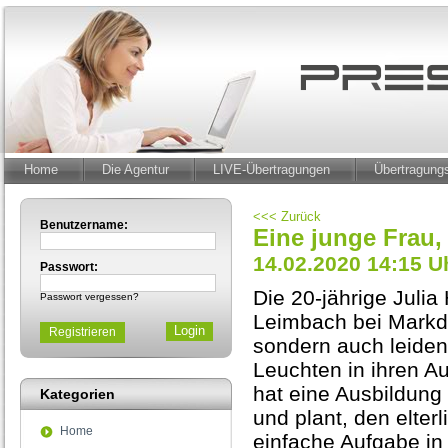
Home
Die Agentur
LIVE-Übertragungen
Übertragun
<<< Zurück
Benutzername:
Eine junge Frau,
14.02.2020 14:15 U
Passwort:
Die 20-jährige Juli
Passwort vergessen?
Leimbach bei Markdor
Registrieren
sondern auch leiden
Leuchten in ihren Au
hat eine Ausbildung
Kategorien
und plant, den elter
Home
einfache Aufgabe in 