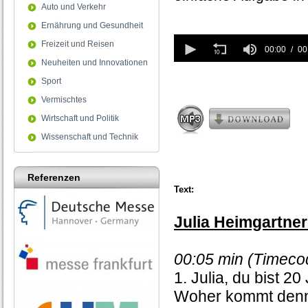
Auto und Verkehr
Ernährung und Gesundheit
0
Freizeit und Reisen
seconds
00:00
00
of
Neuheiten und Innovationen
0
Sport
seconds
Vermischtes
Wirtschaft und Politik
Wissenschaft und Technik
Referenzen
Text:
Julia Heimgartner
00:05 min (Timeco
1. Julia, du bist 2
Woher kommt denn