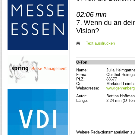
02:06 min
7. Wenn du an dein
Vision?
Text ausdrucken
O-Ton:
Name:
Julia Heimgartn
Firma:
Obsthof Heimgar
PLZ:
88677
Ort:
Markdorf-Leimb
Webadresse:
www.gehrenberg-
Autor:
Bettina Hoffman
Länge:
2:24 min (O-Tön
Weitere Redaktionsmaterialien z