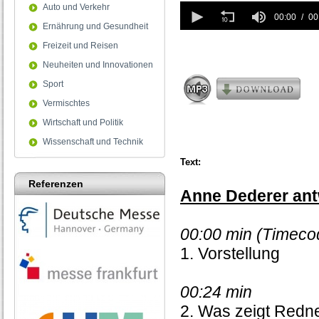
0
Auto und Verkehr
seconds
00:00
00
Ernährung und Gesundheit
of
0
Freizeit und Reisen
seconds
Neuheiten und Innovationen
Sport
Vermischtes
Wirtschaft und Politik
Wissenschaft und Technik
Text:
Referenzen
Anne Dederer ant
00:00 min (Timeco
1. Vorstellung
00:24 min
2. Was zeigt Redne