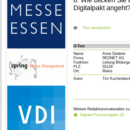
6. Wie blicken Sie
Digitalpakt angeht
Text ausdrucken
O-Ton:
Name:
Anne Dederer
Firma:
REDNET AG
Funktion:
Leitung Bildun
PLZ:
55129
Ort:
Mainz
Autor:
Tim Kuchenbec
Weitere Redaktionsmaterialien z
Digitale Pressemappen (0)