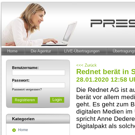
Home
Die Agentur
LIVE-Übertragungen
Übertragun
<<< Zurück
Benutzername:
Rednet berät in 
28.01.2020 12:58 U
Passwort:
Die Rednet AG ist au
Passwort vergessen?
berät vor allem me
Registrieren
geht. Es geht zum B
digitalen Medien im 
spricht Anne Dedere
Kategorien
Digitalpakt als solch
Home