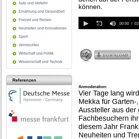
Auto und Verkehr
können.
Ernährung und Gesundheit
0
Freizeit und Reisen
seconds
00:00
02
Neuheiten und Innovationen
of
2
Sport
minutes,
48
Vermischtes
seconds
Wirtschaft und Politik
Wissenschaft und Technik
Referenzen
Anmoderation:
Vier Tage lang wi
Mekka für Garten-,
Aussteller aus der
Fachbesuchern ihre 
diesem Jahr Frankr
Neuheiten und Tre