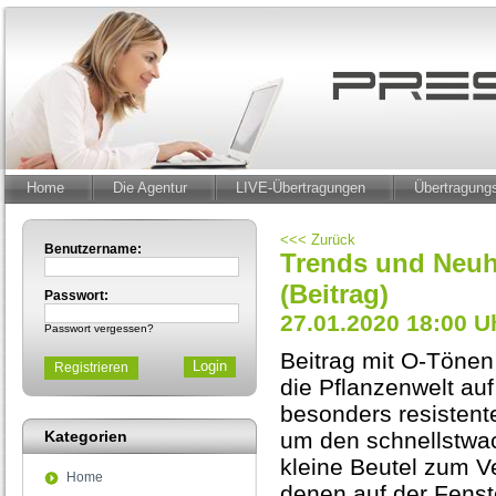
Home
Die Agentur
LIVE-Übertragungen
Übertragun
<<< Zurück
Benutzername:
Trends und Neuhe
(Beitrag)
Passwort:
27.01.2020 18:00 U
Passwort vergessen?
Beitrag mit O-Töne
Registrieren
die Pflanzenwelt au
besonders resistent
Kategorien
um den schnellstwa
kleine Beutel zum V
Home
denen auf der Fens