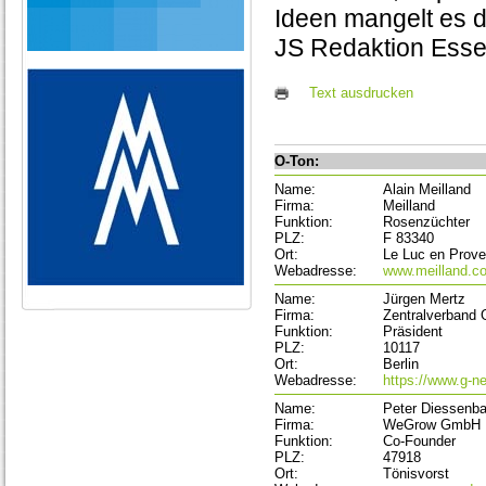
Ideen mangelt es de
JS Redaktion Ess
Text ausdrucken
O-Ton:
Name:
Alain Meilland
Firma:
Meilland
Funktion:
Rosenzüchter
PLZ:
F 83340
Ort:
Le Luc en Prov
Webadresse:
www.meilland.c
Name:
Jürgen Mertz
Firma:
Zentralverband
Funktion:
Präsident
PLZ:
10117
Ort:
Berlin
Webadresse:
https://www.g-ne
Name:
Peter Diessenb
Firma:
WeGrow GmbH
Funktion:
Co-Founder
PLZ:
47918
Ort:
Tönisvorst