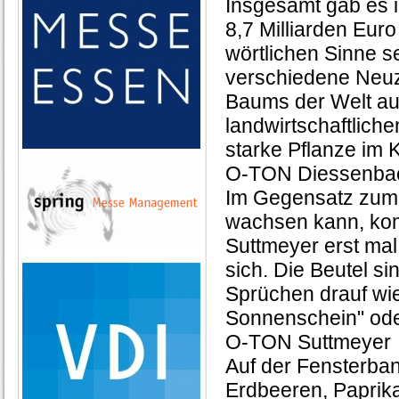
Insgesamt gab es
8,7 Milliarden Eu
wörtlichen Sinne s
verschiedene Neu
Baums der Welt auf
landwirtschaftlich
starke Pflanze im
O-TON Diessenba
Im Gegensatz zum K
wachsen kann, kom
Suttmeyer erst mal 
sich. Die Beutel si
Sprüchen drauf wie
Sonnenschein" oder
O-TON Suttmeyer
Auf der Fensterban
Erdbeeren, Paprik