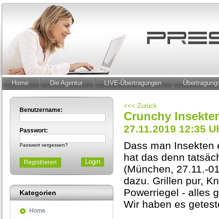
Home
Die Agentur
LIVE-Übertragungen
Übertragun
<<< Zurück
Benutzername:
Crunchy Insekte
27.11.2019 12:35 U
Passwort:
Dass man Insekten e
Passwort vergessen?
hat das denn tatsäc
Registrieren
(München, 27.11.-01
dazu. Grillen pur, K
Powerriegel - alles 
Kategorien
Wir haben es getest
Home