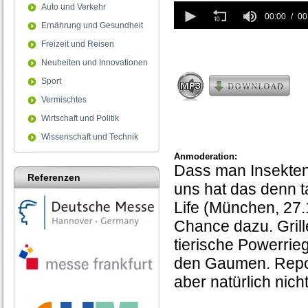
0
Auto und Verkehr
seconds
00:00
00
Ernährung und Gesundheit
of
0
Freizeit und Reisen
seconds
Neuheiten und Innovationen
Sport
Vermischtes
Wirtschaft und Politik
Wissenschaft und Technik
Anmoderation:
Dass man Insekten 
Referenzen
uns hat das denn 
Life (München, 27.
Chance dazu. Grill
tierische Powerrieg
den Gaumen. Repor
aber natürlich nicht