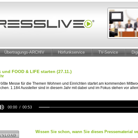
Übertragungs-ARCHIV
Hörfunkservice
TV-Service
Dig
und FOOD & LIFE starten (27.11.)
Uhr
ößte Messe für die Themen Wohnen und Einrichten startet am kommenden Mittwoc
en. 1.184 Aussteller sind in diesem Jahr mit dabei und im Fokus stehen vor all
00:00
00:53
e
Wissen Sie schon, wann Sie dieses Pressematerial ve