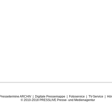
Pressetermine ARCHIV
|
Digitale Pressemappe
|
Fotoservice
|
TV-Service
|
Hör
© 2010-2018 PRESSLIVE Presse- und Medienagentur