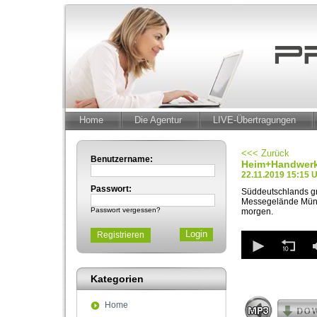
Home
Die Agentur
LIVE-Übertragungen
<<< Zurück
Benutzername:
Heim+Handwerk 
22.11.2019 15:15 
Passwort:
Süddeutschlands gr
Messegelände Münch
Passwort vergessen?
morgen.
0
Registrieren
seconds
of
53
Kategorien
seconds
Volum
90%
Home