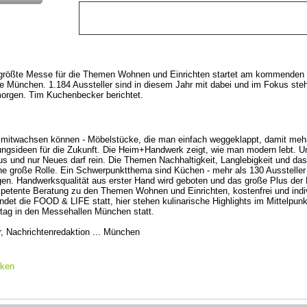
rößte Messe für die Themen Wohnen und Einrichten startet am kommenden M
München. 1.184 Aussteller sind in diesem Jahr mit dabei und im Fokus steh
orgen. Tim Kuchenbecker berichtet.
 mitwachsen können - Möbelstücke, die man einfach weggeklappt, damit meh
tungsideen für die Zukunft. Die Heim+Handwerk zeigt, wie man modern lebt. Un
us und nur Neues darf rein. Die Themen Nachhaltigkeit, Langlebigkeit und das
ne große Rolle. Ein Schwerpunktthema sind Küchen - mehr als 130 Aussteller p
gen. Handwerksqualität aus erster Hand wird geboten und das große Plus der 
petente Beratung zu den Themen Wohnen und Einrichten, kostenfrei und indivi
det die FOOD & LIFE statt, hier stehen kulinarische Highlights im Mittelpunk
tag in den Messehallen München statt.
 Nachrichtenredaktion ... München
cken