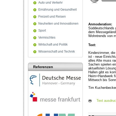
Auto und Verkehr
Ernährung und Gesundheit
Freizeit und Reisen
Neuheiten und Innovationen
Anmoderation:
Süddeutschlands g
Sport
dem Messegelände 
Wohntrends von m
Vermischtes
Wirtschaft und Politik
Text:
Wissenschaft und Technik
Kinderzimmer, die
ist - neue Einrich
alles Alte muss ra
Sachen spielen ei
Referenzen
aktuellsten Lösun
Hallen gibt es kom
Heim+Handwerk fin
Mittwoch bis Sonn
Tim Kuchenbecker,
Text ausdru