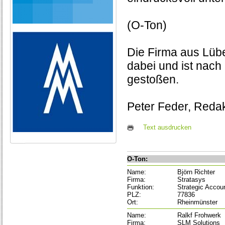
(O-Ton)
Die Firma aus Lüb
dabei und ist nac
gestoßen.
Peter Feder, Redak
Text ausdrucken
O-Ton:
Name:
Björn Richter
Firma:
Stratasys
Funktion:
Strategic Accou
PLZ:
77836
Ort:
Rheinmünster
Name:
Ralkf Frohwerk
Firma:
SLM Solutions