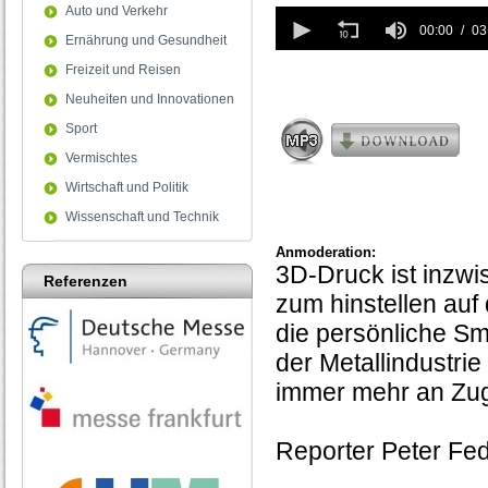
Auto und Verkehr
0
seconds
00:00
03
Ernährung und Gesundheit
of
3
Freizeit und Reisen
minutes,
Neuheiten und Innovationen
11
seconds
Sport
Vermischtes
Wirtschaft und Politik
Wissenschaft und Technik
Anmoderation:
3D-Druck ist inzwi
Referenzen
zum hinstellen auf
die persönliche Sm
der Metallindustrie
immer mehr an Zug
Reporter Peter Fed