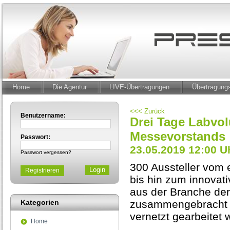
Home
Die Agentur
LIVE-Übertragungen
Übertragun
<<< Zurück
Benutzername:
Drei Tage Labvol
Messevorstands
Passwort:
23.05.2019 12:00 U
Passwort vergessen?
300 Aussteller vom 
Registrieren
bis hin zum innovati
aus der Branche der
Kategorien
zusammengebracht u
vernetzt gearbeitet w
Home