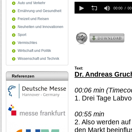
Auto und Verkehr
0
seconds
00:00
00
Ernährung und Gesundheit
of
0
Freizeit und Reisen
seconds
Neuheiten und Innovationen
Sport
Vermischtes
Wirtschaft und Politik
Wissenschaft und Technik
Text:
Dr. Andreas Gruc
Referenzen
00:06 min (Timeco
1. Drei Tage Labvolu
00:55 min
2. Also werden auf
den Markt beeinfl