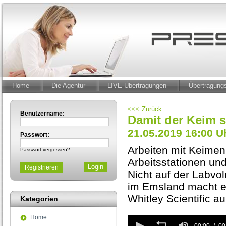
Home
Die Agentur
LIVE-Übertragungen
Übertragun
<<< Zurück
Benutzername:
Damit der Keim s
21.05.2019 16:00 U
Passwort:
Arbeiten mit Keimen
Passwort vergessen?
Arbeitsstationen und
Registrieren
Nicht auf der Labvo
im Emsland macht e
Whitley Scientific a
Kategorien
Home
0