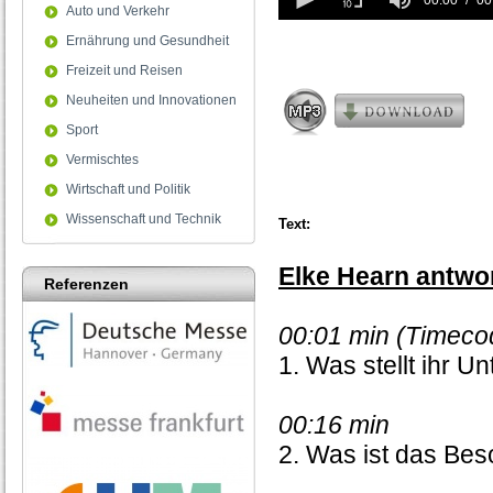
seconds
00:00
00
Auto und Verkehr
of
0
Ernährung und Gesundheit
seconds
Freizeit und Reisen
Neuheiten und Innovationen
Sport
Vermischtes
Wirtschaft und Politik
Wissenschaft und Technik
Text:
Elke Hearn antwor
Referenzen
00:01 min (Timeco
1. Was stellt ihr 
00:16 min
2. Was ist das Bes