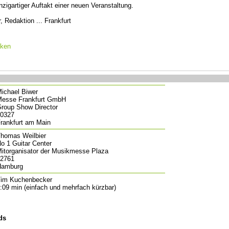
nzigartiger Auftakt einer neuen Veranstaltung.
 Redaktion ... Frankfurt
cken
ichael Biwer
esse Frankfurt GmbH
roup Show Director
0327
rankfurt am Main
homas Weilbier
o 1 Guitar Center
itorganisator der Musikmesse Plaza
2761
Hamburg
im Kuchenbecker
:09 min (einfach und mehrfach kürzbar)
ds