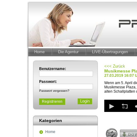
Home
Die Agentur
LIVE-Übertragungen
<<< Zurück
Benutzername:
Musikmesse Pla
27.03.2019 16:07 
Passwort:
Wenn am 5. April di
Musikmesse Plaza, 
Passwort vergessen?
alten Schallplatten
0
Registrieren
seconds
of
3
Kategorien
minutes,
13
seconds
Volum
Home
90%