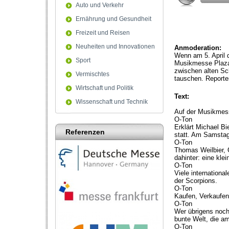
Auto und Verkehr
Ernährung und Gesundheit
Freizeit und Reisen
Neuheiten und Innovationen
Anmoderation:
Wenn am 5. April d
Sport
Musikmesse Plaza,
zwischen alten Sch
Vermischtes
tauschen. Report
Wirtschaft und Politik
Text:
Wissenschaft und Technik
Auf der Musikmess
O-Ton
Erklärt Michael B
Referenzen
statt. Am Samstag
O-Ton
Thomas Weilbier, 
dahinter: eine kle
O-Ton
Viele internationa
der Scorpions.
O-Ton
Kaufen, Verkaufen
O-Ton
Wer übrigens noch
bunte Welt, die am
O-Ton