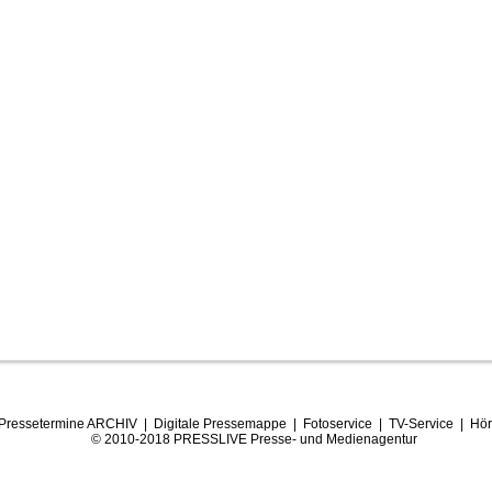
Pressetermine ARCHIV
|
Digitale Pressemappe
|
Fotoservice
|
TV-Service
|
Hör
© 2010-2018 PRESSLIVE Presse- und Medienagentur