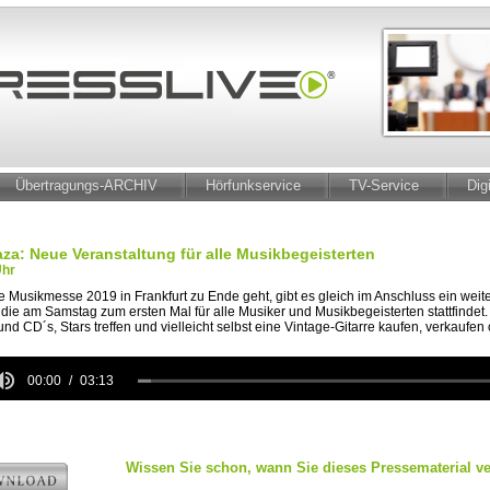
Übertragungs-ARCHIV
Hörfunkservice
TV-Service
Dig
za: Neue Veranstaltung für alle Musikbegeisterten
Uhr
e Musikmesse 2019 in Frankfurt zu Ende geht, gibt es gleich im Anschluss ein weite
die am Samstag zum ersten Mal für alle Musiker und Musikbegeisterten stattfindet
 und CD´s, Stars treffen und vielleicht selbst eine Vintage-Gitarre kaufen, verkaufe
00:00
03:13
e
Wissen Sie schon, wann Sie dieses Pressematerial ve