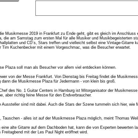
ie Musikmesse 2019 in Frankfurt zu Ende geht, gibt es gleich im Anschluss ei
 die am Samstag zum ersten Mal für alle Musiker und Musikbegeisterten sta
allplatten und CD´s, Stars treffen und vielleicht selbst eine Vintage-Gitarre 
er Tim Kuchenbecker mit einem Vorgeschmac, was die Besucher erwartet.
e Plaza soll man als Besucher vor allem viel entdecken können.
iewer von der Messe Frankfurt. Von Dienstag bis Freitag findet die Musikmes
 dann die Musikmesse Plaza für Jedermann - von klein bis groß.
Chef des No. 1 Guitar Centers in Hamburg ist Mitorganisator der Musikmesse 
ine, aber richtig feine Messe für den Endverbraucher.
le Aussteller sind mit dabei. Auch die Stars der Szene tummeln sich hier, wie M
, Tauschen - alles ist auf der Musikmesse Plaza möglich, meint Thomas Weil
 eine alte Gitarre auf dem Dachboden hat, kann die von Experten bewerten la
 Freitagbend mit der Les Paul Night eröffnet wird.