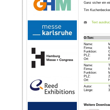
Ganz sicher ein ei
Tim Kuchenbecker,
Text ausdru
O-Ton:
Name:
M
Firma:
M
Funktion:
G
PLZ:
6
Ort:
F
Name:
T
Firma:
N
Funktion:
M
PLZ:
2
Ort:
Autor:
T
Länge:
3
Weitere Downloa