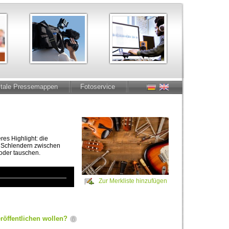
itale Pressemappen
Fotoservice
res Highlight: die
. Schlendern zwischen
n oder tauschen.
Zur Merkliste hinzufügen
röffentlichen wollen?