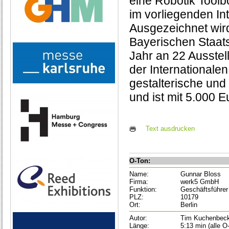
eine Robotik Toolb
im vorliegenden In
Ausgezeichnet wir
Bayerischen Staats
Jahr an 22 Ausste
der International
gestalterische und
und ist mit 5.000 Eu
Text ausdrucken
O-Ton:
Name:
Gunnar Bloss
Firma:
werk5 GmbH
Funktion:
Geschäftsführer
PLZ:
10179
Ort:
Berlin
Autor:
Tim Kuchenbec
Länge:
5:13 min (alle O