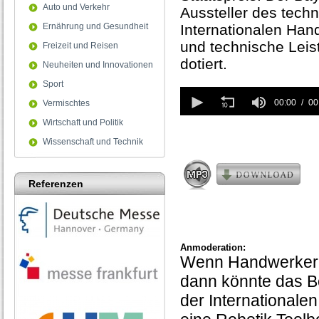
Auto und Verkehr
Aussteller des tech
Ernährung und Gesundheit
Internationalen Ha
und technische Leis
Freizeit und Reisen
dotiert.
Neuheiten und Innovationen
Sport
0
seconds
00:00
00
Vermischtes
of
Wirtschaft und Politik
0
seconds
Wissenschaft und Technik
Referenzen
Anmoderation:
Wenn Handwerker 
dann könnte das Be
der International