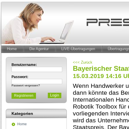
Home
Die Agentur
LIVE-Übertragungen
Übertragun
<<< Zurück
Benutzername:
Bayerischer Staat
15.03.2019 14:16 U
Passwort:
Wenn Handwerker un
Passwort vergessen?
dann könnte das Ber
Registrieren
Internationalen Han
Robotik Toolbox für
vorliegenden Interv
Kategorien
wird das Unternehm
Home
Staatspreis. Der Bay