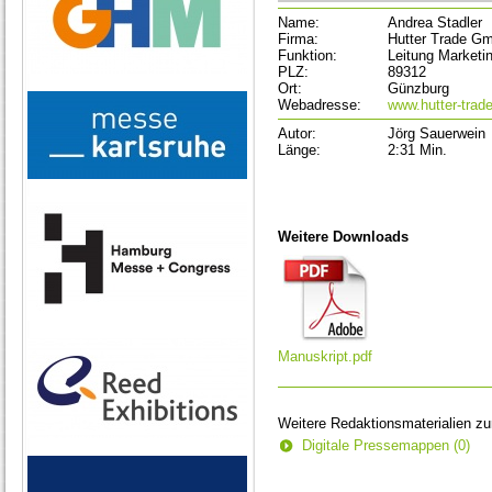
Name:
Andrea Stadler
Firma:
Hutter Trade G
Funktion:
Leitung Marketi
PLZ:
89312
Ort:
Günzburg
Webadresse:
www.hutter-trad
Autor:
Jörg Sauerwein
Länge:
2:31 Min.
Weitere Downloads
Manuskript.pdf
Weitere Redaktionsmaterialien z
Digitale Pressemappen (0)