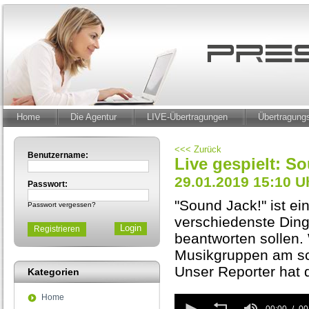
Home
Die Agentur
LIVE-Übertragungen
Übertragun
<<< Zurück
Benutzername:
Live gespielt: S
29.01.2019 15:10 U
Passwort:
"Sound Jack!" ist ei
Passwort vergessen?
verschiedenste Din
Registrieren
beantworten sollen.
Musikgruppen am sch
Unser Reporter hat d
Kategorien
Home
0