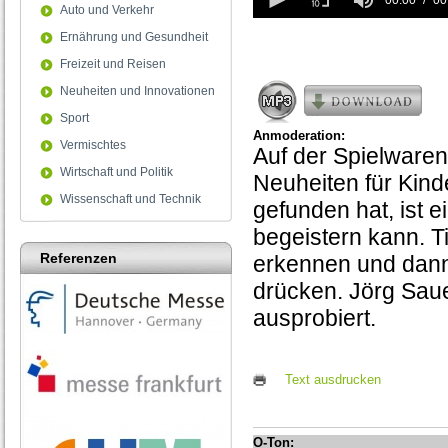
seconds
00:00
00
Auto und Verkehr
of
0
Ernährung und Gesundheit
seconds
Freizeit und Reisen
Neuheiten und Innovationen
Sport
Anmoderation:
Vermischtes
Auf der Spielware
Wirtschaft und Politik
Neuheiten für Kin
Wissenschaft und Technik
gefunden hat, ist 
begeistern kann. T
Referenzen
erkennen und dann 
drücken. Jörg Saue
ausprobiert.
Text ausdrucken
O-Ton: