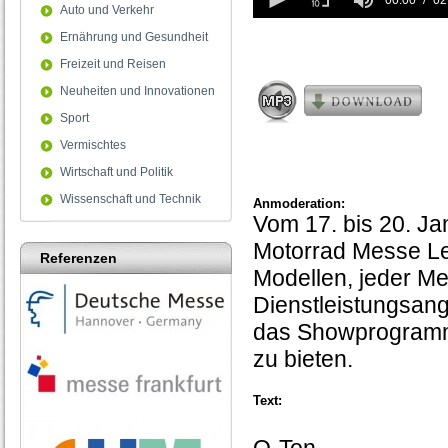
seconds
00:00
02
Auto und Verkehr
of
2
Ernährung und Gesundheit
minutes,
37
Freizeit und Reisen
seconds
Neuheiten und Innovationen
Sport
Vermischtes
Wirtschaft und Politik
Wissenschaft und Technik
Anmoderation:
Vom 17. bis 20. Ja
Motorrad Messe Le
Referenzen
Modellen, jeder M
Dienstleistungsang
das Showprogramm b
zu bieten.
Text: