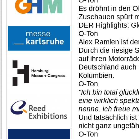
O-Ton
Es dröhnt in den O
Zuschauen spürt ma
DER Highlights: G
O-Ton
Alex Ramien ist de
Durch die riesige S
auf ihren Motorräde
Deutschland auch e
Kolumbien.
O-Ton
"Ich bin total glüc
eine wirklich spek
nenne. Ich freue m
Und tatsächlich i
nicht ganz ungefähr
O-Ton