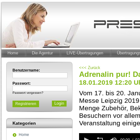
Home
Die Agentur
LIVE-Übertragungen
Übertragun
<<< Zurück
Benutzername:
Adrenalin pur! 
18.01.2019 12:20 U
Passwort:
Vom 17. bis 20. Jan
Passwort vergessen?
Messe Leipzig 2019 
Registrieren
Menge Zubehör, Bekl
Besuchern vor allem
Veranstaltung einig
Kategorien
Home
0