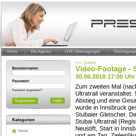
Home
Die Agentur
LIVE-Übertragungen
Übertragun
<<< Zurück
Video-Footage - S
Benutzername:
30.06.2018 17:00 Uhr
Passwort:
Zum zweiten Mal (nac
Passwort vergessen?
Ultratrail veranstalte
Abstieg und eine Gesa
Registrieren
wurde in Innsbruck ges
Stubaier Gletscher. D
Kategorien
Stubai Ultratrail (Regi
Neustift, Start in Inn
Home
und am Tag, Zieleinlä