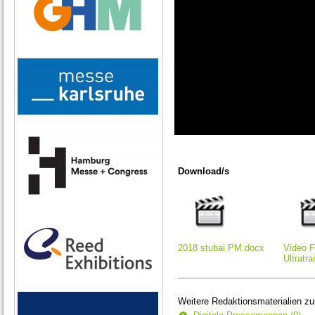
0
seconds
of
Download/s
0
seconds
2018 stubai PM.docx
Video F
Ultratr
Weitere Redaktionsmaterialien z