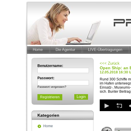
Home
Die Agentur
LIVE-Übertragungen
<<< Zurück
Benutzername:
Open Ship: an 
12.05.2018 16:30 
Passwort:
Rund 300 Schiffe m
im Hafen unterwegs
Passwort vergessen?
Einsatz-, Museums- 
sich. Bunter Beitr
Registrieren
0
seconds
of
Kategorien
2
minutes,
1
Home
second
Volume