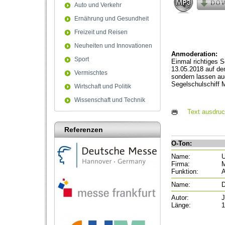
90%
Auto und Verkehr
Ernährung und Gesundheit
Freizeit und Reisen
Neuheiten und Innovationen
Anmoderation:
Sport
Einmal richtiges 
13.05.2018 auf de
Vermischtes
sondern lassen au
Segelschulschiff M
Wirtschaft und Politik
Wissenschaft und Technik
Text ausdru
Referenzen
O-Ton:
Name:
U
Firma:
M
Funktion:
A
Name:
D
Autor:
J
Länge:
1