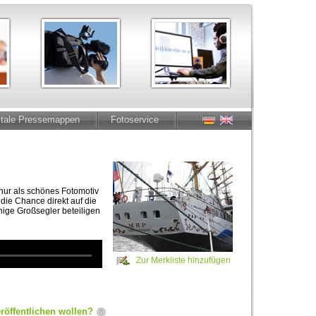
itale Pressemappen
Fotoservice
nur als schönes Fotomotiv
ie Chance direkt auf die
nige Großsegler beteiligen
Zur Merkliste hinzufügen
röffentlichen wollen?