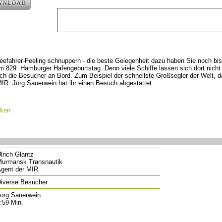
Seefahrer-Feeling schnuppern - die beste Gelegenheit dazu haben Sie noch b
m 829. Hamburger Hafengeburtstag. Denn viele Schiffe lassen sich dort nicht 
ch die Besucher an Bord. Zum Beispiel der schnellste Großsegler der Welt, d
IR. Jörg Sauerwein hat ihr einen Besuch abgestattet...
cken
lrich Glantz
urmansk Transnautik
gent der MIR
iverse Besucher
örg Sauerwein
:59 Min.