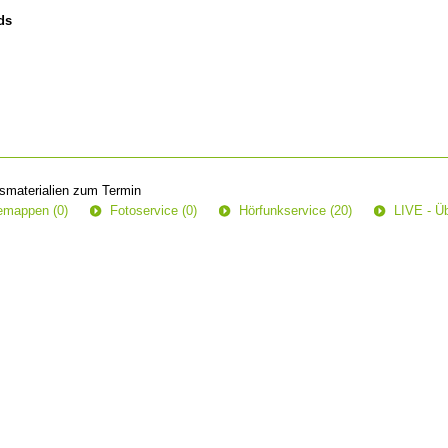
ds
smaterialien zum Termin
semappen (0)
Fotoservice (0)
Hörfunkservice (20)
LIVE - Üb