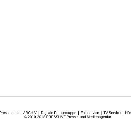
Pressetermine ARCHIV
|
Digitale Pressemappe
|
Fotoservice
|
TV-Service
|
Hör
© 2010-2018 PRESSLIVE Presse- und Medienagentur