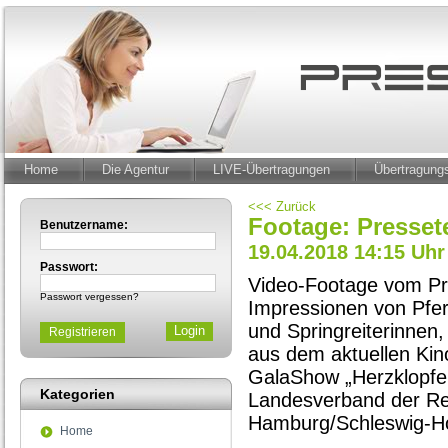
Home
Die Agentur
LIVE-Übertragungen
Übertragun
<<< Zurück
Footage: Presset
Benutzername:
19.04.2018 14:15 Uhr
Passwort:
Video-Footage vom Pr
Passwort vergessen?
Impressionen von Pfer
und Springreiterinnen,
Registrieren
aus dem aktuellen Ki
GalaShow „Herzklopfen“
Kategorien
Landesverband der Re
Hamburg/Schleswig-Ho
Home