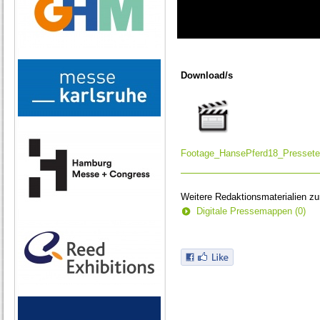
0
seconds
of
Download/s
0
seconds
Footage_HansePferd18_Presset
Weitere Redaktionsmaterialien z
Digitale Pressemappen (0)