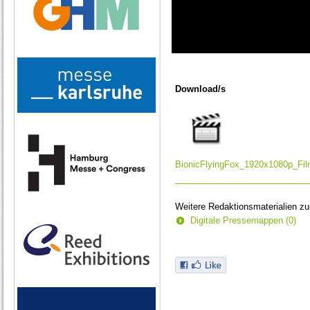
0
seconds
of
Download/s
0
seconds
BionicFlyingFox_1920x1080p_Fi
Weitere Redaktionsmaterialien z
Digitale Pressemappen (0)