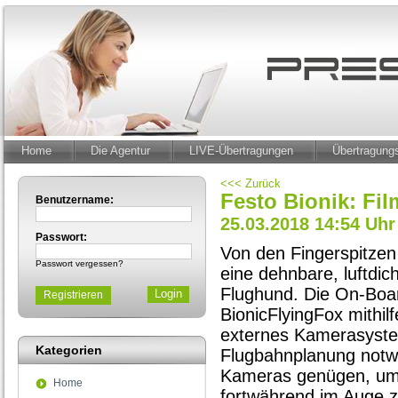
Home
Die Agentur
LIVE-Übertragungen
Übertragun
<<< Zurück
Festo Bionik: Fi
Benutzername:
25.03.2018 14:54 Uhr
Passwort:
Von den Fingerspitzen
Passwort vergessen?
eine dehnbare, luftdic
Flughund. Die On-Boar
Registrieren
BionicFlyingFox mithil
externes Kamerasystem 
Kategorien
Flugbahnplanung notwe
Kameras genügen, um 
Home
fortwährend im Auge z