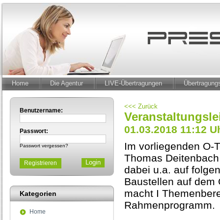
Home
Die Agentur
LIVE-Übertragungen
Übertragun
<<< Zurück
Benutzername:
Veranstaltungsl
01.03.2018 11:12 U
Passwort:
Im vorliegenden O-To
Passwort vergessen?
Thomas Deitenbach
Registrieren
dabei u.a. auf folge
Baustellen auf dem
macht I Themenbere
Kategorien
Rahmenprogramm.
Home