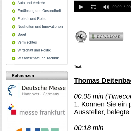
0
Auto und Verkehr
seconds
00:00
00
Ernährung und Gesundheit
of
0
Freizeit und Reisen
seconds
Neuheiten und Innovationen
Sport
Vermischtes
Wirtschaft und Politik
Wissenschaft und Technik
Text:
Referenzen
Thomas Deitenbac
00:05 min (Timeco
1. Können Sie ein
Aussteller, belegt
00:18 min