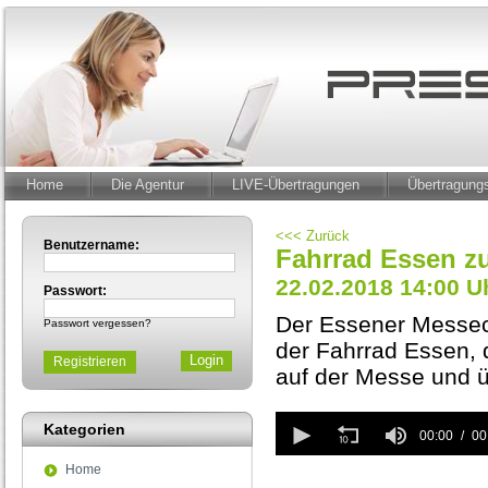
Home
Die Agentur
LIVE-Übertragungen
Übertragun
<<< Zurück
Benutzername:
Fahrrad Essen z
22.02.2018 14:00 U
Passwort:
Der Essener Messech
Passwort vergessen?
der Fahrrad Essen, 
Registrieren
auf der Messe und ü
0
Kategorien
seconds
00:00
00
of
Home
0