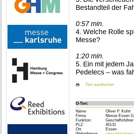
Bestandteil der F
0:57 min.
4. Welche Rolle sp
Messe?
1:20 min.
5. Ein mit jedem 
Pedelecs – was fa
Text ausdrucken
O-Ton:
Name:
Oliver P. Kuhrt
Firma:
Messe Essen 
Funktion:
Geschäftsführer
PLZ:
45131
Ort:
Essen
Webadresse:
www.fahrrad-es