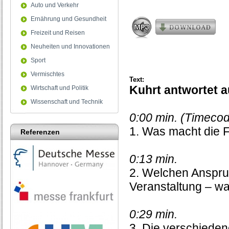
seconds
Auto und Verkehr
Ernährung und Gesundheit
Freizeit und Reisen
Neuheiten und Innovationen
Sport
Vermischtes
Text:
Kuhrt antwortet a
Wirtschaft und Politik
Wissenschaft und Technik
0:00 min. (Timeco
1. Was macht die F
Referenzen
0:13 min.
2. Welchen Anspru
Veranstaltung – wa
0:29 min.
3. Die verschieden