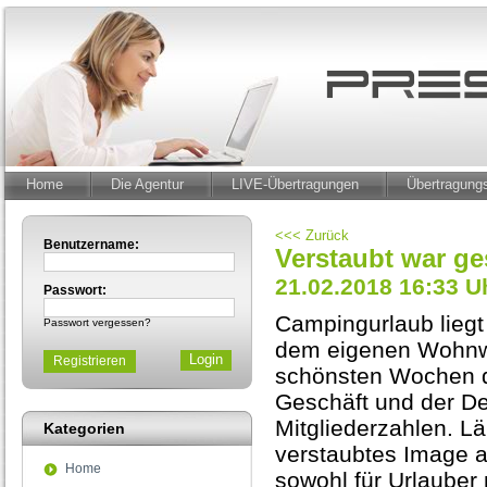
Home
Die Agentur
LIVE-Übertragungen
Übertragun
<<< Zurück
Benutzername:
Verstaubt war ge
21.02.2018 16:33 U
Passwort:
Campingurlaub lieg
Passwort vergessen?
dem eigenen Wohnw
Registrieren
schönsten Wochen d
Geschäft und der D
Mitgliederzahlen. Lä
Kategorien
verstaubtes Image 
Home
sowohl für Urlauber