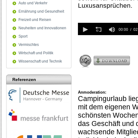
Auto und Verkehr
Luxusansprüchen.
Ernährung und Gesundheit
Freizeit und Reisen
0
Neuheiten und Innovationen
seconds
00:00
02
of
Sport
2
minutes,
Vermischtes
53
Wirtschaft und Politik
seconds
Wissenschaft und Technik
Referenzen
Anmoderation:
Campingurlaub lie
mit dem eigenen 
schönsten Wochen
das Geschäft und 
wachsende Mitglied