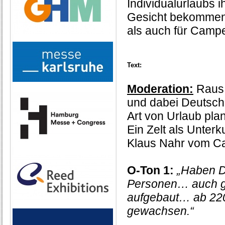
Individualurlaubs 
Gesicht bekommen 
als auch für Camp
Text:
Moderation:
Raus i
und dabei Deutsch
Art von Urlaub plan
Ein Zelt als Unter
Klaus Nahr vom C
O-Ton 1:
„Haben D
Personen… auch ga
aufgebaut… ab 22
gewachsen.“