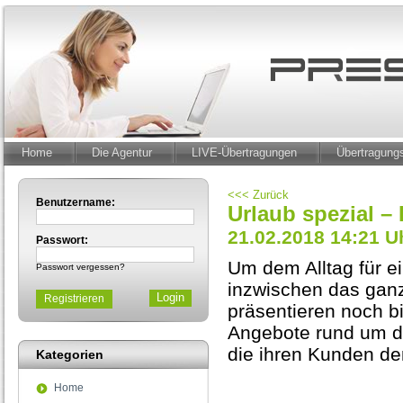
Home
Die Agentur
LIVE-Übertragungen
Übertragun
<<< Zurück
Benutzername:
Urlaub spezial – 
21.02.2018 14:21 U
Passwort:
Um dem Alltag für e
Passwort vergessen?
inzwischen das ganz
Registrieren
präsentieren noch b
Angebote rund um di
die ihren Kunden de
Kategorien
Home