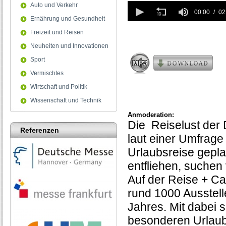
0
Auto und Verkehr
seconds
00:00
02
Ernährung und Gesundheit
of
2
Freizeit und Reisen
minutes,
44
Neuheiten und Innovationen
seconds
Sport
Vermischtes
Wirtschaft und Politik
Wissenschaft und Technik
Anmoderation:
Die Reiselust der
Referenzen
laut einer Umfrag
Urlaubsreise gepla
entfliehen, suchen
Auf der Reise + C
rund 1000 Ausstell
Jahres. Mit dabei 
besonderen Urlaubs