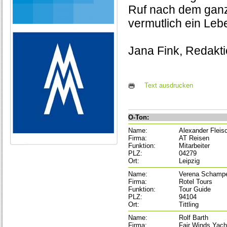
Ruf nach dem ganz
vermutlich ein Leb
Jana Fink, Redakt
Text ausdrucken
O-Ton:
Name:
Alexander Fleis
Firma:
AT Reisen
Funktion:
Mitarbeiter
PLZ:
04279
Ort:
Leipzig
Name:
Verena Schamp
Firma:
Rotel Tours
Funktion:
Tour Guide
PLZ:
94104
Ort:
Tittling
Name:
Rolf Barth
Firma:
Fair Winds Yach