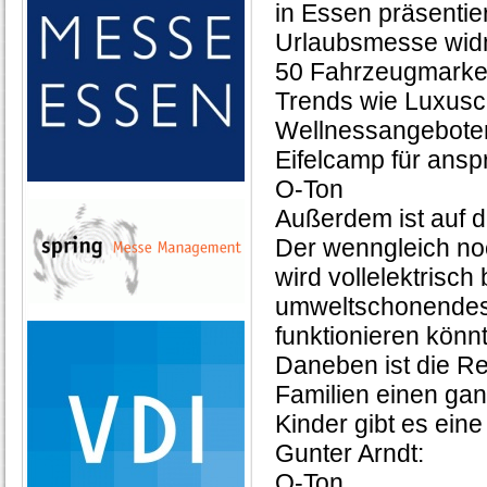
in Essen präsentie
Urlaubsmesse widm
50 Fahrzeugmarken
Trends wie Luxusc
Wellnessangeboten
Eifelcamp für ans
O-Ton
Außerdem ist auf 
Der wenngleich noc
wird vollelektrisch
umweltschonendes 
funktionieren könnt
Daneben ist die R
Familien einen gan
Kinder gibt es ein
Gunter Arndt:
O-Ton