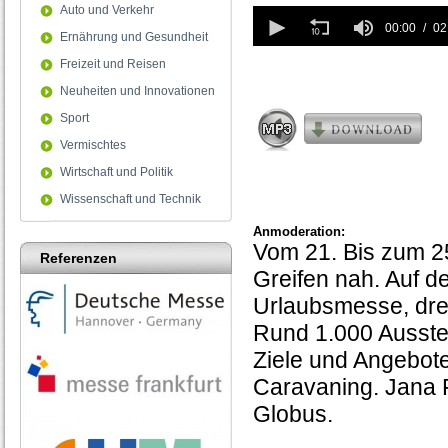
Auto und Verkehr
0
seconds
00:00
02
Ernährung und Gesundheit
of
2
Freizeit und Reisen
minutes,
Neuheiten und Innovationen
56
seconds
Sport
Vermischtes
Wirtschaft und Politik
Wissenschaft und Technik
Anmoderation:
Vom 21. Bis zum 2
Referenzen
Greifen nah. Auf 
Urlaubsmesse, dreh
Rund 1.000 Ausste
Ziele und Angebot
Caravaning. Jana 
Globus.