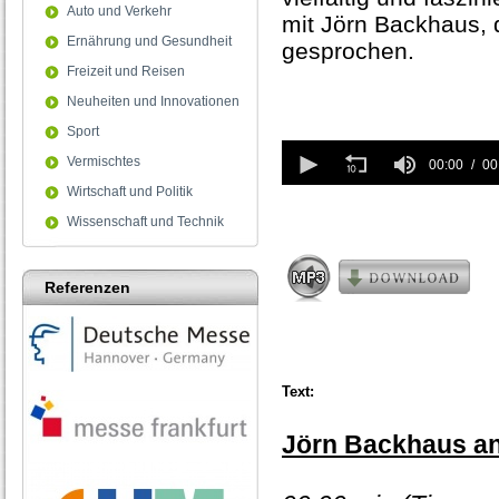
Auto und Verkehr
mit Jörn Backhaus, 
Ernährung und Gesundheit
gesprochen.
Freizeit und Reisen
Neuheiten und Innovationen
Sport
0
Vermischtes
seconds
00:00
00
of
Wirtschaft und Politik
0
seconds
Wissenschaft und Technik
Referenzen
Text:
Jörn Backhaus an