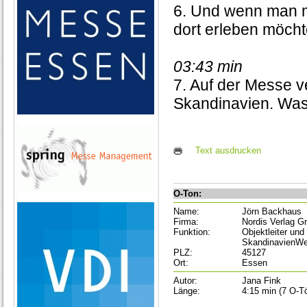
6. Und wenn man m
dort erleben möch
03:43 min
7. Auf der Messe v
Skandinavien. Was 
Text ausdrucken
O-Ton:
Name:
Jörn Backhaus
Firma:
Nordis Verlag 
Funktion:
Objektleiter und 
SkandinavienWe
PLZ:
45127
Ort:
Essen
Autor:
Jana Fink
Länge:
4:15 min (7 O-Tö