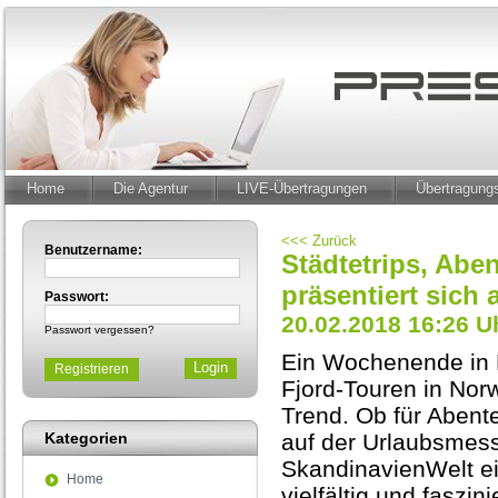
Home
Die Agentur
LIVE-Übertragungen
Übertragun
<<< Zurück
Benutzername:
Städtetrips, Abe
präsentiert sich
Passwort:
20.02.2018 16:26 U
Passwort vergessen?
Ein Wochenende in 
Registrieren
Fjord-Touren in Norw
Trend. Ob für Abente
Kategorien
auf der Urlaubsmes
SkandinavienWelt ei
Home
vielfältig und faszi