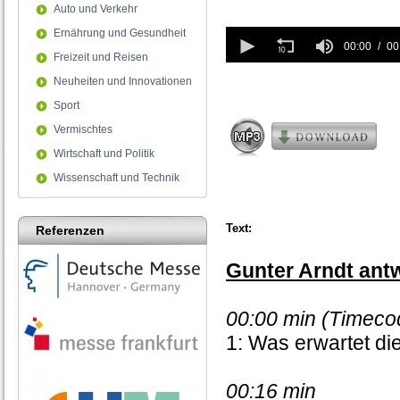
Auto und Verkehr
0
Ernährung und Gesundheit
seconds
00:00
00
Freizeit und Reisen
of
0
Neuheiten und Innovationen
seconds
Sport
Vermischtes
Wirtschaft und Politik
Wissenschaft und Technik
Text:
Referenzen
Gunter Arndt antw
00:00 min (Timeco
1: Was erwartet d
00:16 min