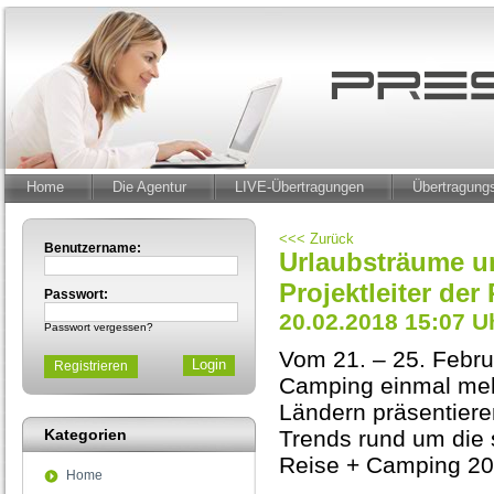
Home
Die Agentur
LIVE-Übertragungen
Übertragun
<<< Zurück
Benutzername:
Urlaubsträume u
Projektleiter de
Passwort:
20.02.2018 15:07 U
Passwort vergessen?
Vom 21. – 25. Febr
Registrieren
Camping einmal mehr
Ländern präsentiere
Kategorien
Trends rund um die 
Reise + Camping 201
Home