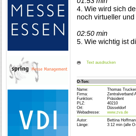
01:53 min
4. Wie wird sich d
noch virtueller un
02:50 min
5. Wie wichtig ist d
Text ausdrucken
O-Ton:
Name:
Thomas Trucke
Firma:
Zentralverband 
Funktion:
Präsident
PLZ:
40210
Ort:
Düsseldorf
Webadresse:
www.zva.de
Autor:
Bettina Hoffman
Länge:
3:12 min (alle O