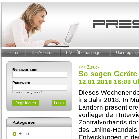
Home
Die Agentur
LIVE-Übertragungen
Übertragun
<<< Zurück
Benutzername:
So sagen Geräte
12.01.2018 16:08 U
Passwort:
Dieses Wochenende s
Passwort vergessen?
ins Jahr 2018. In Mü
Registrieren
Ländern präsentiere
vorliegenden Interv
Zentralverbands der
Kategorien
des Online-Handels 
Home
Entwicklungen in de