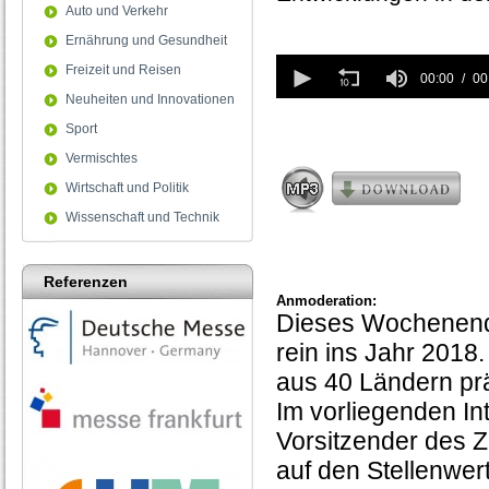
Auto und Verkehr
Ernährung und Gesundheit
0
Freizeit und Reisen
seconds
00:00
00
of
Neuheiten und Innovationen
0
Sport
seconds
Vermischtes
Wirtschaft und Politik
Wissenschaft und Technik
Referenzen
Anmoderation:
Dieses Wochenende
rein ins Jahr 2018.
aus 40 Ländern prä
Im vorliegenden I
Vorsitzender des Z
auf den Stellenwer