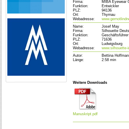
Firma:
MIBA Eyewear
Funktion:
Entwickler
PLZ:
94136
Ort:
Thyrnau
Webadresse:
www.gernotlindn
Name:
Josef May
Firma:
Silhouette Deut
Funktion:
Geschäftsführer
PLZ:
71636
Ort:
Ludwigsburg
Webadresse:
www.silhouette-i
Autor:
Bettina Hoffman
Länge:
2:58 min
Weitere Downloads
Manuskript.pdf