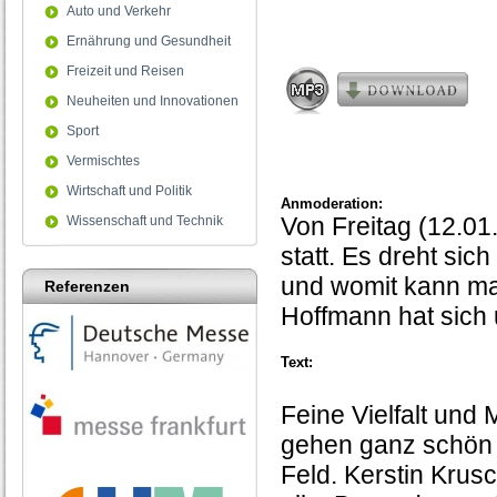
Auto und Verkehr
2
minutes,
Ernährung und Gesundheit
58
seconds
Freizeit und Reisen
Neuheiten und Innovationen
Sport
Vermischtes
Wirtschaft und Politik
Anmoderation:
Von Freitag (12.01.
Wissenschaft und Technik
statt. Es dreht sic
und womit kann man
Referenzen
Hoffmann hat sich
Text:
Feine Vielfalt und 
gehen ganz schön 
Feld. Kerstin Krus