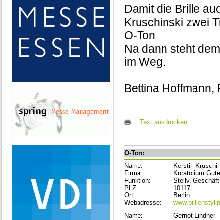
Damit die Brille au
Kruschinski zwei T
O-Ton
Na dann steht dem 
im Weg.
Bettina Hoffmann, 
Text ausdrucken
O-Ton:
Name:
Kerstin Kruschi
Firma:
Kuratorium Gute
Funktion:
Stellv. Geschäft
PLZ:
10117
Ort:
Berlin
Webadresse:
www.brillenstyli
Name:
Gernot Lindner