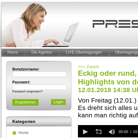
Home
Die Agentur
LIVE-Übertragungen
Übertragun
<<< Zurück
Benutzername:
Eckig oder rund,
Highlights von d
Passwort:
12.01.2018 14:38 U
Passwort vergessen?
Von Freitag (12.01.) 
Registrieren
Es dreht sich alles
kann man richtig au
Kategorien
0
seconds
00:00
02
Home
of