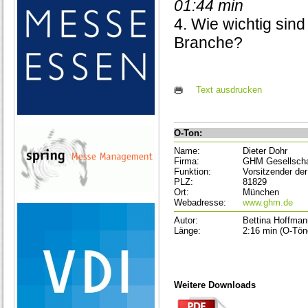
01:44 min
4. Wie wichtig sin
Branche?
Text ausdrucken
O-Ton:
Name:
Dieter Dohr
Firma:
GHM Gesellscha
Funktion:
Vorsitzender de
PLZ:
81829
Ort:
München
Webadresse:
www.ghm.de
Autor:
Bettina Hoffman
Länge:
2:16 min (O-Tön
Weitere Downloads