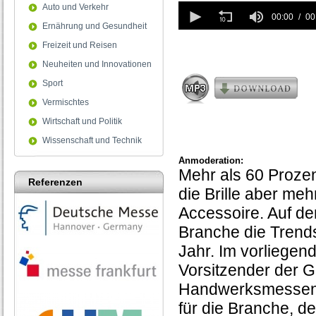
0
Auto und Verkehr
seconds
00:00
00
Ernährung und Gesundheit
of
0
Freizeit und Reisen
seconds
Neuheiten und Innovationen
Sport
Vermischtes
Wirtschaft und Politik
Wissenschaft und Technik
Anmoderation:
Mehr als 60 Prozent
Referenzen
die Brille aber meh
Accessoire. Auf de
Branche die Trends
Jahr. Im vorliegen
Vorsitzender der G
Handwerksmessen, 
für die Branche, d