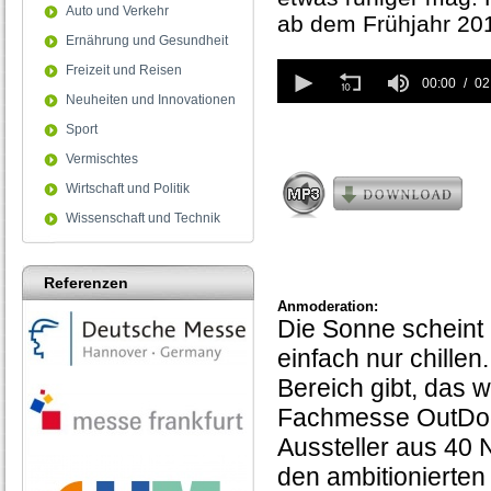
Auto und Verkehr
ab dem Frühjahr 201
Ernährung und Gesundheit
0
Freizeit und Reisen
seconds
00:00
02
Neuheiten und Innovationen
of
2
Sport
minutes,
38
Vermischtes
seconds
Wirtschaft und Politik
Wissenschaft und Technik
Referenzen
Anmoderation:
Die Sonne scheint
einfach nur chille
Bereich gibt, das 
Fachmesse OutDoor
Aussteller aus 40 
den ambitionierten