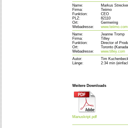
Name:
Markus Strecke
Firma:
Teiimo
Funktion:
CEO
PLZ:
82110
Ort:
Germering
Webadresse:
www.teiimo.com
Name:
Jeanne Tromp
Firma:
Tilley
Funktion:
Director of Prod
Ort:
Toronto (Kanada
Webadresse:
www.tilley.com
Autor:
Tim Kuchenbec
Länge:
2:34 min (einfa
Weitere Downloads
Manuskript.pdf