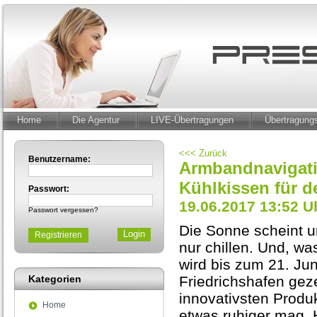
Home
Die Agentur
LIVE-Übertragungen
Übertragun
<<< Zurück
Benutzername:
Armbandnavigatio
Kühlkissen für d
Passwort:
19.06.2017 13:52 U
Passwort vergessen?
Die Sonne scheint u
Registrieren
nur chillen. Und, wa
wird bis zum 21. Ju
Kategorien
Friedrichshafen gez
innovativsten Produk
Home
etwas ruhiger mag. 