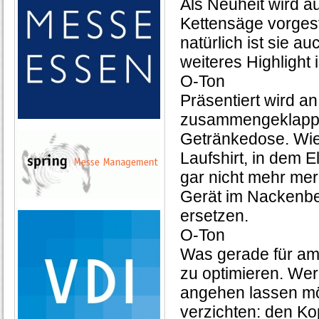
Als Neuheit wird a
Kettensäge vorgeste
natürlich ist sie a
weiteres Highlight 
O-Ton
Präsentiert wird an
zusammengeklappt 
Getränkedose. Wie
Laufshirt, in dem E
gar nicht mehr me
Gerät im Nackenber
ersetzen.
O-Ton
Was gerade für ambi
zu optimieren. Wer
angehen lassen möch
verzichten: den Ko