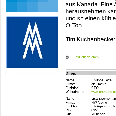
aus Kanada. Eine 
herausnehmen kann
und so einen kühle
O-Ton
Tim Kuchenbecker, 
Text ausdrucken
O-Ton:
Name:
Philippe Leca
Firma:
on Tracks
Funktion:
CEO
Webadresse:
www.ontracks.c
Name:
Lisa Zwernema
Firma:
NW Alpine
Funktion:
PR Agentin / H
PLZ:
81543
Ort:
München