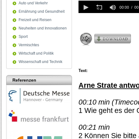
0
Auto und Verkehr
seconds
00:00
00
Ernährung und Gesundheit
of
0
Freizeit und Reisen
seconds
Neuheiten und Innovationen
Sport
Vermischtes
Wirtschaft und Politik
Wissenschaft und Technik
Text:
Referenzen
Arne Strate antwo
00:10 min (Timeco
1 Wie geht es der 
00:21 min
2 Können Sie bitte