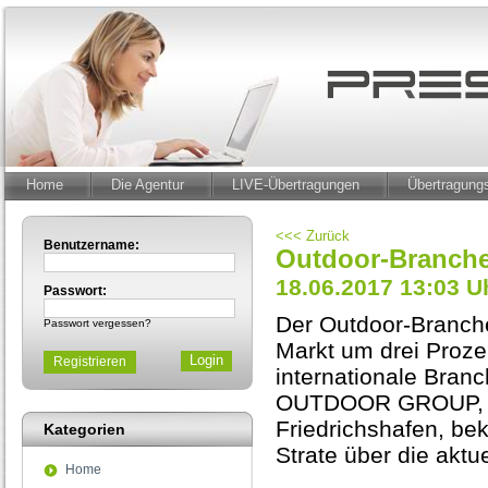
Home
Die Agentur
LIVE-Übertragungen
Übertragun
<<< Zurück
Benutzername:
Outdoor-Branche
18.06.2017 13:03 U
Passwort:
Der Outdoor-Branche
Passwort vergessen?
Markt um drei Proze
Registrieren
internationale Bra
OUTDOOR GROUP, i
Friedrichshafen, be
Kategorien
Strate über die aktu
Home