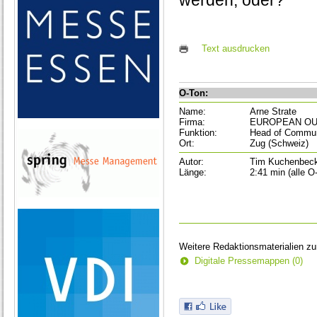
werden, oder?
Text ausdrucken
O-Ton:
Name:
Arne Strate
Firma:
EUROPEAN O
Funktion:
Head of Commun
Ort:
Zug (Schweiz)
Autor:
Tim Kuchenbec
Länge:
2:41 min (alle O
Weitere Redaktionsmaterialien z
Digitale Pressemappen (0)