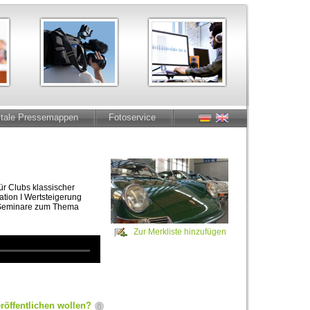
itale Pressemappen
Fotoservice
r Clubs klassischer
ation I Wertsteigerung
I Seminare zum Thema
Zur Merkliste hinzufügen
röffentlichen wollen?