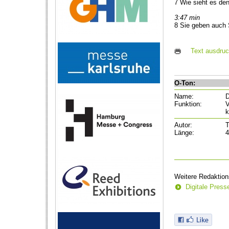
7 Wie sieht es de
3:47 min
8 Sie geben auch 
Text ausdru
O-Ton:
Name:
D
Funktion:
V
k
Autor:
T
Länge:
4
Weitere Redaktion
Digitale Pres