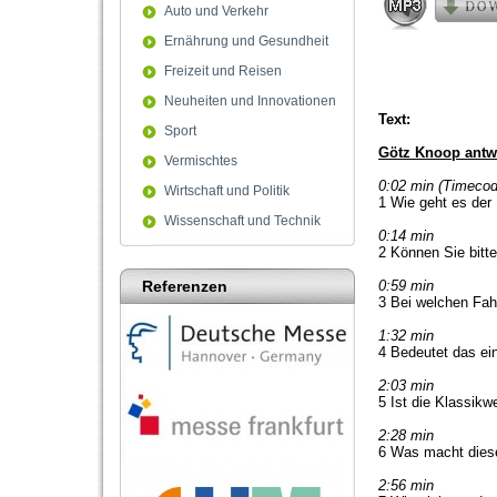
90%
Auto und Verkehr
Ernährung und Gesundheit
Freizeit und Reisen
Neuheiten und Innovationen
Text:
Sport
Götz Knoop antwo
Vermischtes
0:02 min (Timecod
Wirtschaft und Politik
1 Wie geht es der
Wissenschaft und Technik
0:14 min
2 Können Sie bitt
Referenzen
0:59 min
3 Bei welchen Fah
1:32 min
4 Bedeutet das ein
2:03 min
5 Ist die Klassik
2:28 min
6 Was macht diese
2:56 min