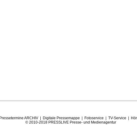
Pressetermine ARCHIV
|
Digitale Pressemappe
|
Fotoservice
|
TV-Service
|
Hör
© 2010-2018 PRESSLIVE Presse- und Medienagentur