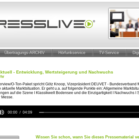
Übertragungs-ARCHIV
Hörfunkservice
TV-Service
Dig
aktuell - Entwicklung, Wertsteigerung und Nachwuchs
Uhr
terview/O-Ton-Paket spricht Götz Knoop, Vizepräsident DEUVET - Bundesverband fü
 aktuelle Marktsituation. Er geht u.a. auf folgende Punkte ein: Allgemeine Marktsitu
ungen auf die Szene I Klassikwelt Bodensee und die Einzigartigkeit I Nachwuchs 
er Messe.
00:00
04:09
e
Wissen Sie schon, wann Sie dieses Pressematerial ve