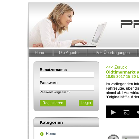
Home
Die Agentur
LIVE-Übertragungen
<<< Zurück
Benutzername:
Oldtimermarkt 
18.05.2017 15:20 
Passwort:
Im vorliegenden In
Fahrzeuge, über die
Passwort vergessen?
nimmt ab I Auswirk
"Originalität" auf d
Registrieren
0
seconds
of
Kategorien
4
minutes,
9
Home
seconds
Volum