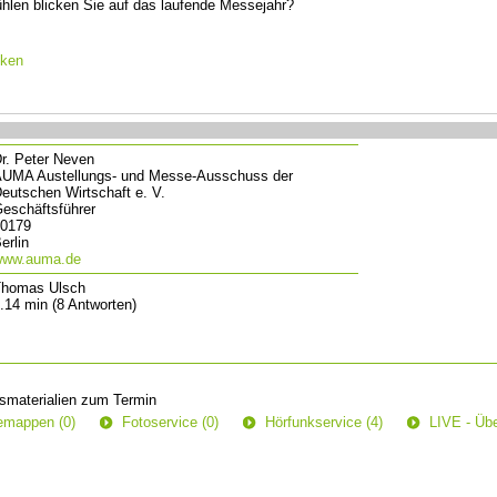
ühlen blicken Sie auf das laufende Messejahr?
cken
r. Peter Neven
UMA Austellungs- und Messe-Ausschuss der
eutschen Wirtschaft e. V.
eschäftsführer
0179
erlin
www.auma.de
homas Ulsch
.14 min (8 Antworten)
smaterialien zum Termin
semappen (0)
Fotoservice (0)
Hörfunkservice (4)
LIVE - Übe