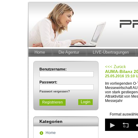
Home
Die Agentur
LIVE-Übertragungen
<<< Zurück
Benutzername:
AUMA-Bilanz 20
25.05.2016 15:10 
Passwort:
Im vorliegenden O-
Messewirtschaft AU
Passwort vergessen?
von stark gestiegen
Attraktivität von M
Messejahr
Registrieren
Format auswähle
0
Kategorien
seconds
of
Home
0