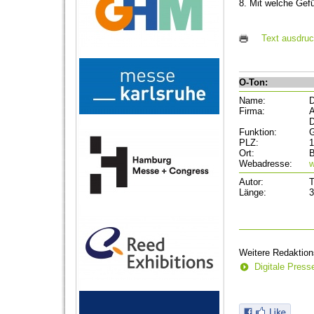
8. Mit welche Gef
Text ausdru
O-Ton:
Name:
D
Firma:
A
D
Funktion:
G
PLZ:
1
Ort:
B
Webadresse:
Autor:
T
Länge:
3
Weitere Redaktion
Digitale Pres