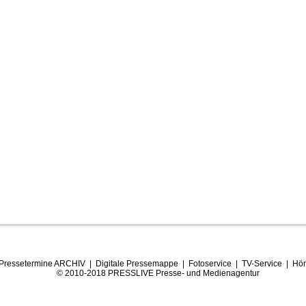
Pressetermine ARCHIV
|
Digitale Pressemappe
|
Fotoservice
|
TV-Service
|
Hör
© 2010-2018 PRESSLIVE Presse- und Medienagentur