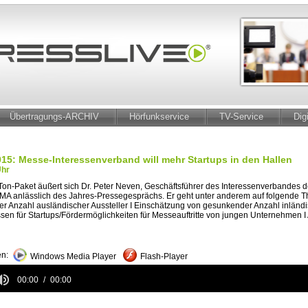
Übertragungs-ARCHIV
Hörfunkservice
TV-Service
Dig
15: Messe-Interessenverband will mehr Startups in den Hallen
Uhr
Ton-Paket äußert sich Dr. Peter Neven, Geschäftsführer des Interessenverbandes 
MA anlässlich des Jahres-Pressegesprächs. Er geht unter anderem auf folgende 
er Anzahl ausländischer Aussteller I Einschätzung von gesunkender Anzahl inländis
essen für Startups/Fördermöglichkeiten für Messeauftritte von jungen Unternehmen I
n:
Windows Media Player
Flash-Player
00:00
00:00