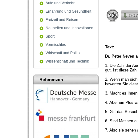
seconds
Volum
Auto und Verkehr
90%
Ernährung und Gesundheit
Freizeit und Reisen
Neuheiten und Innovationen
Sport
Vermischtes
Text:
Wirtschaft und Politik
Dr. Peter Neven a
Wissenschaft und Technik
1. Die Zahl der A
gut. Ist diese Zah
Referenzen
2. Wenn man sich n
bewerten Sie dies
3. Macht es Ihnen
4. Aber ein Plus w
5. Gilt das Besuc
6. Sind Messen auc
7. Also sie sehen